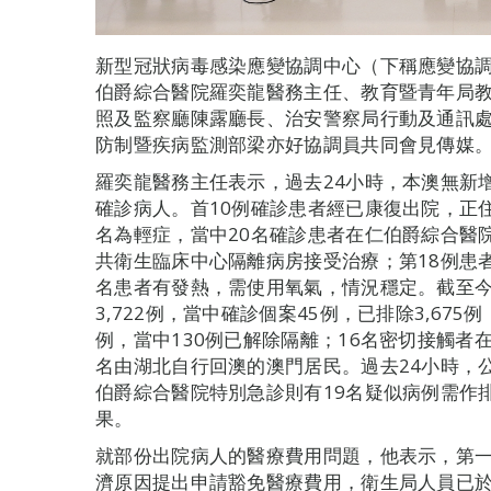
新型冠狀病毒感染應變協調中心（下稱應變協調
伯爵綜合醫院羅奕龍醫務主任、教育暨青年局
照及監察廳陳露廳長、治安警察局行動及通訊
防制暨疾病監測部梁亦好協調員共同會見傳媒
羅奕龍醫務主任表示，過去24小時，本澳無新
確診病人。首10例確診患者經已康復出院，正住
名為輕症，當中20名確診患者在仁伯爵綜合醫
共衛生臨床中心隔離病房接受治療；第18例患
名患者有發熱，需使用氧氣，情況穩定。截至今
3,722例，當中確診個案45例，已排除3,67
例，當中130例已解除隔離；16名密切接觸者
名由湖北自行回澳的澳門居民。過去24小時，
伯爵綜合醫院特別急診則有19名疑似病例需作排
果。
就部份出院病人的醫療費用問題，他表示，第一
濟原因提出申請豁免醫療費用，衛生局人員已於