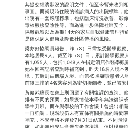
其提交經濟狀況的證明文件，但至今暫未收到
事宜。而就現時住院的確診病人的出院標準，
出院有一套嚴謹標準，包括臨床情況改善、影像
毒核酸檢查陰性等。而為進一步保障社區安全，
隔離觀察以及為期14天的家居自我健康管理措
是確保病人健康及降低社區傳播的風險。
梁亦好協調員報告，昨（8）日需接受醫學觀察
本地居民9人。截至昨（8）日，累計醫學觀察人
有1,055人，包括1,048人在指定酒店作醫
她在回答記者查詢時補充到，昨天18名入境本
境，其餘則由機場入境。而第45名確診患者入
前後三排的4名乘客列為密切接觸者，並已被安
黃健武廳長在會上則回應了有關復課的查詢。
排有不同的預案，如果疫情使本學年無法復課
學生升班。而在與學校的工作會議上曾提出相
一再強調，現階段仍未有宣佈有關措施的時間
補充，本學年將不遲於7月31日結束。不同階
慮，如高年班學生會優先考慮復課，但以現時