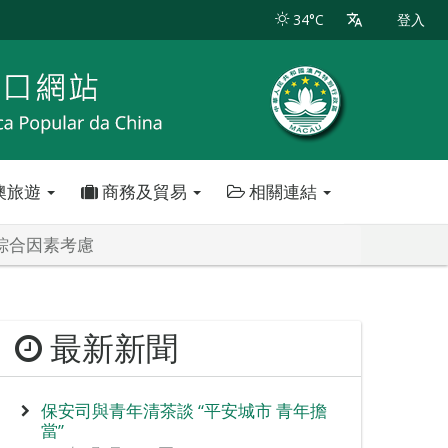
34°C
登入
澳旅遊
商務及貿易
相關連結
綜合因素考慮
最新新聞
保安司與青年清茶談 “平安城市 青年擔
當”