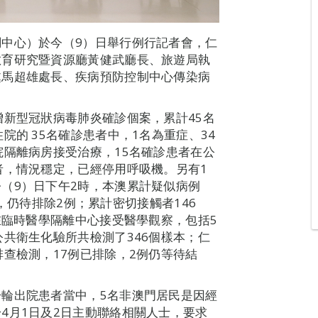
中心）於今（9）日舉行例行記者會，仁
教育研究暨資源廳黃健武廳長、旅遊局執
處馬超雄處長、疾病預防控制中心傳染病
。
增新型冠狀病毒肺炎確診個案，累計45名
院的 35名確診患者中，1名為重症、34
院隔離病房接受治療，15名確診患者在公
者，情況穩定，已經停用呼吸機。另有1
（9）日下午2時，本澳累計疑似病例
5例，仍待排除2例；累計密切接觸者146
在臨時醫學隔離中心接受醫學觀察，包括5
公共衛生化驗所共檢測了346個樣本；仁
查檢測，17例已排除，2例仍等待結
輪出院患者當中，5名非澳門居民是因經
4月1日及2日主動聯絡相關人士，要求