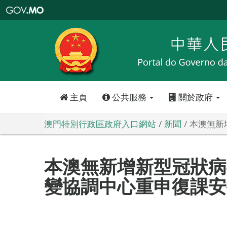
澳
門
特
別
行
政
區
政
府
入
口
網
站
主頁
公共服務
關於政府
澳門特別行政區政府入口網站
新聞
本澳無新
本澳無新增新型冠狀病
變協調中心重申復課安