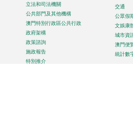
立法和司法機關
單
交通
公共部門及其他機構
公眾假
澳門特別行政區公共行政
文娛康
政府架構
城市資
政策諮詢
澳門便
施政報告
統計數
特別推介
來澳旅遊
商務
計劃行程
貿易投
觀光
澳門經
娛樂消閒
中小企
購物
市場資
節日盛事
知識產