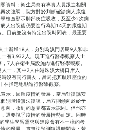
相關資料；衛生局會有專責人員跟進相關
他再次強調，院方對於判斷確診病人康復
學檢查顯示肺部炎症吸收，及至少2次病
病人出院後仍要進行為期14天的康復期
施。目前並沒有特定出院時間表，最重要
人士新增18人，分別為澳門居民9人和非
士有3,932人。現正進行醫學觀察人士
學觀察，7人在衛生局設施內進行醫學觀察。
澳人士，其中2人由港珠澳大橋口岸入
境時沒有同行親友，當局把其航班座位的
排在指定地點進行醫學觀察。
他表示，因應疫情的發展，當局對復課安
或個別階段無法復課，局方則傾向於給予
關意向，收到的意見都表示認同。但他亦
表，還要視乎疫情的發展情勢而定。同時
段的學生學習需求與進度會有不一樣的考
疫情的發展，實無法預測復課時間表；若