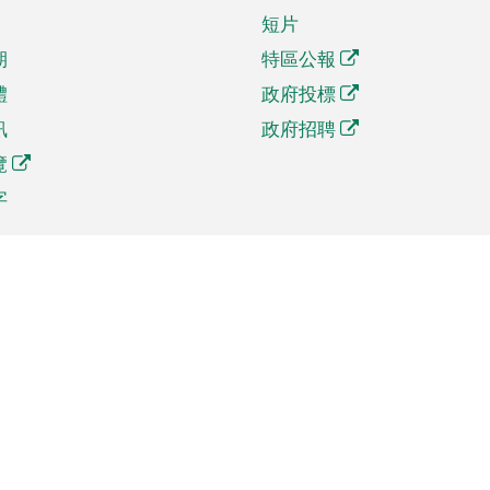
短片
期
特區公報
體
政府投標
訊
政府招聘
覽
字
及貿易
相關連結
資
手機應用程式目錄
貿會展
社交媒體目錄
商機和服務
專題網站目錄
訊
RSS訂閱目錄
權
表格下載