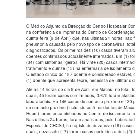
O Médico Adjunto da Direcção do Centro Hospitalar Con
na conferência de imprensa do Centro de Coordenação 
quinta-feira (9 de Abril) que, nas últimas 24 horas, nã
pneumonia causada pelo novo tipo de coronavírus, tota
diagnosticados. Os primeiros dez (10) casos tiveram alt
doentes confirmados actualmente internados, um (1) foi 
(34) com sintomas ligeiros. Há vinte (20) casos intern
tratamento e quinze (15) na enfermaria de isolamento 
O estado clínico do 18.º doente é considerado estável, 
(1) doente que apresenta febre, necessita de utilizar ox
Até às 14 horas do dia 9 de Abril, em Macau, no total, 
quais, 45 foram casos confirmados, 3.675 foram afasta
laboratoriais. Há 146 casos de contacto próximo e 130
de contacto próximo (incluindo os 5 residentes de Maca
Hubei) foram encaminhados no Centro de isolamento mé
Nas últimas 24 horas, foram analisadas, pelo Laborató
Especial do CHCSJ, há registo de dezanove (19) casos 
quais, dezassete (17) foram casos excluídos e dois (2)