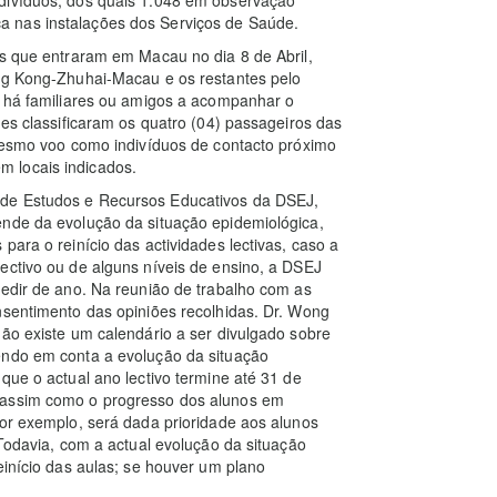
 nas instalações dos Serviços de Saúde.
os que entraram em Macau no dia 8 de Abril,
ong Kong-Zhuhai-Macau e os restantes pelo
o há familiares ou amigos a acompanhar o
des classificaram os quatro (04) passageiros das
 mesmo voo como indivíduos de contacto próximo
 locais indicados.
 de Estudos e Recursos Educativos da DSEJ,
ende da evolução da situação epidemiológica,
para o reinício das actividades lectivas, caso a
ectivo ou de alguns níveis de ensino, a DSEJ
redir de ano. Na reunião de trabalho com as
nsentimento das opiniões recolhidas. Dr. Wong
não existe um calendário a ser divulgado sobre
endo em conta a evolução da situação
que o actual ano lectivo termine até 31 de
 assim como o progresso dos alunos em
por exemplo, será dada prioridade aos alunos
 Todavia, com a actual evolução da situação
einício das aulas; se houver um plano