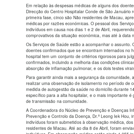
Em relação às despesas médicas de alguns dos doentes
Direcção do Centro Hospitalar Conde de São Januário r
primeira fase, cinco são Não residentes de Macau, ap
médicas por razões económicas. O pessoal dos Serviços 
indivíduos em causa nos dias 1 e 2 de Abril, requeren
comprovativos da situação económica, mas até à data n
Os Serviços de Saúde estão a acompanhar o assunto. Q
doentes confirmados que se encontram internados no h
hospital tem um conjunto de critérios rigorosos para ju
confirmados, incluindo a melhoria das condições clínic
absorção de inflamação pulmonar, e os dois testes virai
Para garantir ainda mais a segurança da comunidade, a
realizar uma observação de isolamento no período de
medida de autogestão da saúde no domicílio durante 14
específico para a alta hospitalar, e o mais importante é
de transmissão na comunidade.
A Coordenadora do Núcleo de Prevenção e Doenças Infe
Prevenção e Controlo da Doença, Dr.ª Leong Iek Hou, in
indivíduos foram submetidos à observação médica, dos
residentes de Macau. Até ao dia 8 de Abril, foram envi
indivíduos. Em observação médica estão ainda 1.055 i