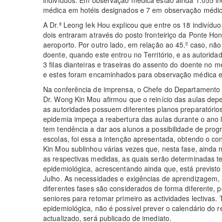
médica em hotéis designados e 7 em observação médica
A Dr.ª Leong Iek Hou explicou que entre os 18 indivídu
dois entraram através do posto fronteiriço da Ponte H
aeroporto. Por outro lado, em relação ao 45.º caso, nã
doente, quando este entrou no Território, e as autorida
3 filas dianteiras e traseiras do assento do doente no
e estes foram encaminhados para observação médica em
Na conferência de imprensa, o Chefe do Departamento
Dr. Wong Kin Mou afirmou que o reinício das aulas dep
as autoridades possuem diferentes planos preparatórios 
epidemia impeça a reabertura das aulas durante o ano l
tem tendência a dar aos alunos a possibilidade de prog
escolas, foi essa a intenção apresentada, obtendo o co
Kin Mou sublinhou várias vezes que, nesta fase, ainda 
as respectivas medidas, as quais serão determinadas t
epidemiológica, acrescentando ainda que, está previsto 
Julho. As necessidades e exigências de aprendizagem,
diferentes fases são considerados de forma diferente, 
seniores para retomar primeiro as actividades lectivas.
epidemiológica, não é possível prever o calendário do r
actualizado, será publicado de imediato.