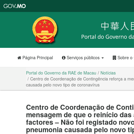
Portal
do
Governo
da
RAE
de
Macau
Página Principal
Serviços públicos
Sobre o
Portal do Governo da RAE de Macau
Notícias
Centro de Coordenação de Contingência reforça a men
causada pelo novo tipo de coronavírus
Centro de Coordenação de Conti
mensagem de que o reinício das 
factores – Não foi registado no
pneumonia causada pelo novo ti