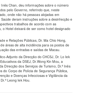
ª Inês Chan, deu informações sobre o número
os pelo Governo, referindo que, neste
pado, onde não há pessoas alojadas em
 de Saúde deram instruções sobre a desinfecção e
spectivos trabalhos de acordo com as
, o Hotel deixará de ser como hotel designado
ade e Relações Públicas, Dr. Ma Chio Hong,
de áreas de alta incidência para os postos de
tuação das entradas e saídas de Macau.
ico-Adjunto da Direcção do CHCSJ, Dr. Lo Iek
 Educativos da DSEJ, Dr.Wong Kin Mou, a
a Direcção dos Serviços de Turismo, Dr.ª Inês
 do Corpo de Polícia de Segurança Pública,
enção e Doenças Infecciosas e Vigilância da
Dr.ª Leong Iek Hou.