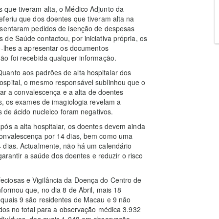
 que tiveram alta, o Médico Adjunto da
eferiu que dos doentes que tiveram alta na
resentaram pedidos de isenção de despesas
de Saúde contactou, por iniciativa própria, os
do-lhes a apresentar os documentos
ão foi recebida qualquer informação.
uanto aos padrões de alta hospitalar dos
ospital, o mesmo responsável sublinhou que o
lgar a convalescença e a alta de doentes
as, os exames de imagiologia revelam a
s de ácido nucleico foram negativos.
pós a alta hospitalar, os doentes devem ainda
 convalescença por 14 dias, bem como uma
 dias. Actualmente, não há um calendário
 garantir a saúde dos doentes e reduzir o risco
ciosas e Vigilância da Doença do Centro de
formou que, no dia 8 de Abril, mais 18
 quais 9 são residentes de Macau e 9 não
ados no total para a observação médica 3.932
ndivíduos, dos quais 1.048 em observação