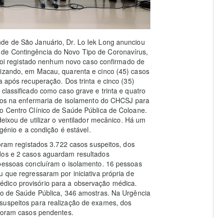
de de São Januário, Dr. Lo Iek Long anunciou
de Contingência do Novo Tipo de Coronavírus,
o foi registado nenhum novo caso confirmado de
lizando, em Macau, quarenta e cinco (45) casos
a após recuperação. Dos trinta e cinco (35)
classificado como caso grave e trinta e quatro
ados na enfermaria de isolamento do CHCSJ para
do Centro Clínico de Saúde Pública de Coloane.
deixou de utilizar o ventilador mecânico. Há um
igénio e a condição é estável.
foram registados 3.722 casos suspeitos, dos
dos e 2 casos aguardam resultados
 pessoas concluíram o isolamento. 16 pessoas
u que regressaram por iniciativa própria de
dico provisório para a observação médica.
rio de Saúde Pública, 346 amostras. Na Urgência
suspeitos para realização de exames, dos
 foram casos pendentes.