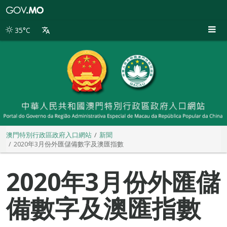
澳
門
特
35°C
別
行
政
區
政
府
入
口
網
站
澳門特別行政區政府入口網站
新聞
2020年3月份外匯儲備數字及澳匯指數
2020年3月份外匯儲
備數字及澳匯指數