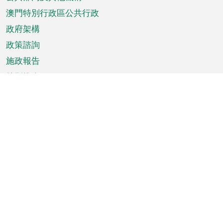
單
澳門特別行政區公共行政
政府架構
政策諮詢
施政報告
特別推介
澳門資訊
天氣
交通
公眾假期
文娛康體
城市資訊
澳門便覽
統計數字