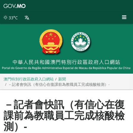
澳
門
特
33°C
別
行
政
區
政
府
入
口
網
站
澳門特別行政區政府入口網站
新聞
－記者會快訊（有信心在復課前為教職員工完成核酸檢測）-
－記者會快訊（有信心在復
課前為教職員工完成核酸檢
測）-