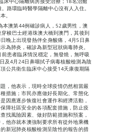
臨床中心隔離病房接受治療；18名治癒
離。路環臨時醫學隔離中心沒有人入住。
樣本。
為本澳第44例確診病人，52歲男性，澳
乘坐穿梭巴士經港珠澳大橋到澳門，其後到
3日晚上出現發熱伴全身酸痛，4月5日鼻
顯示為肺炎，確診為新型冠狀病毒肺炎。
目前患者臨床情況穩定，無發燒，無呼吸
日及4月24日鼻咽拭子病毒核酸檢測為陰
頂公共衛生臨床中心接受14天康復期隔
問題，他表示，現時全球疫情仍然相當嚴
各種措施；市民亦應做好長期化、常態化
要是因應逐步恢復社會運作和經濟活動，
好保障社區安全的各項配套措施，防止疫
真查找風險因素、做好防範措施和預案，
時，他亦就本澳強制要求所有從外地乘機
出的新冠肺炎核酸檢測呈陰性的報告的措