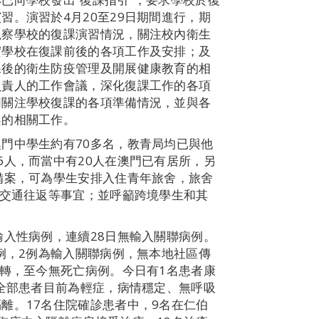
習。演習於4月20至29日期間進行，期
視察學校的復課演習情況，關注校內衛生
實學校在復課前後的各項工作及安排；及
課後的衛生防疫管理及開展健康教育的相
負責人的工作會議，深化復課工作的各項
切關注學校復課的各項準備情況，並與各
案的相關工作。
門中學生約有70多名，教青局均已與他
6人，而當中有20人在澳門已有居所，另
備案，可為學生安排入住青年旅舍，旅舍
、交通往返等事宜；並呼籲跨境學生和其
輸入性病例，連續28日無輸入關聯病例。
病例，2例為輸入關聯病例，無本地社區傳
好轉，至今無死亡病例。今日有1名患者康
，全部患者目前為輕症，病情穩定、無呼吸
離。17名住院確診患者中，9名在仁伯