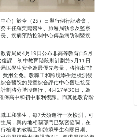
中心）於今（25）日舉行例行記者會，
醫務主任羅奕龍醫生、旅遊局執照及監察
處長、疾病預防控制中心傳染病防制暨疾
教青局於4月19日公布非高等教育自5月
始復課，初中教育階段則計劃於5月11日
局以學生安全為最優先考量，將推出“非
，費用全免。教職工和跨境學生經檢測後
爵綜合醫院的兒童綜合評估中心舊址接受
計劃將分階段進行，4月27至30日，為
確保高中和初中順利復課。而其他教育階
。
職工和學生，每7天須進行一次檢測，可
衛生局，與內地相關部門已緊密協調，在
進行檢測的教職工和跨境學生有關日期、
已向學校發出“復課指引”，要求學校於復