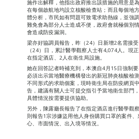
施作出解釋，他指出政府推出該措施的用意是
在每個啟航地均設立核酸檢查站；而且每個地
體分析，市民如有問題可致電求助熱線，並強
難免會為部分人士造成不便，政府會就極個別
會造成防疫漏洞。
梁亦好協調員報告，昨（24）日新增2名需接
（24）日，累計醫學觀察人士有4,074人。現
在指定酒店、2人在衛生局設施。
她在回答記者時補充到，本澳自4月15日強制
必須出示當地醫療機構發出的新冠肺炎核酸檢
不同形式的求助個案，現時衛生局在防疫網頁
告，建議有關人士可提交指引予當地衛生部門
具體情況按需要提供協助。
另外，陳露廳長報告了在指定酒店進行醫學觀
則報告1宗涉嫌盜用他人身份購買口罩的案件、
心、市面情況、出入境等情況。