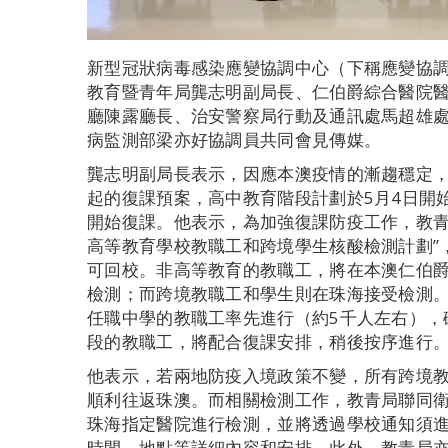
新型冠狀病毒感染應變協調中心（下稱應變協調
教育暨青年局龔志明副局長、仁伯爵綜合醫院
廳陳露廳長、治安警察局行動及通訊處馬超雄
病監測部梁亦好協調員共同會見傳媒。
龔志明副局長表示，因應本澳疫情的漸趨穩定，
起的復課預案，高中教育階段計劃於5月4日開
開始復課。他表示，為加強復課防疫工作，教青
高等教育學校教職工和跨境學生核酸檢測計劃”
可回校。非高等教育的教職工，將在本澳仁伯
檢測；而跨境教職工和學生則在珠海接受檢測。
任職中學的教職工率先進行（約5千人左右），
段的教職工，將配合復課安排，稍後按序進行
他表示，若兩地防疫入境政策不變，所有跨境教
順利往返珠澳。而相關檢測工作，教青局聯同
珠海指定醫院進行檢測，並將透過學校通知須
時間、地點等詳細內容和安排。此外，教青局亦