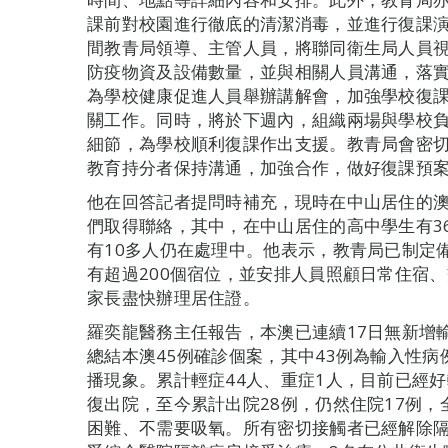
課前對校園進行徹底的清潔消毒，並進行復課演
間教青局領導、主管人員，將聯同衛生局人員
防疫物資及設備數量，並與相關人員溝通，落
為學校健康促進人員舉辦講解會，加強學校復
關工作。同時，將於下週內，組織兩場與學校
細節，為學校順利復課作出支援。教青局會密
教育持分者保持溝通，加強合作，做好復課預
他在回答記者提問時補充，現時在中山居住的澳
們取得聯絡，其中，在中山居住的高中學生有3
有10多人仍在處理中。他表示，教青局已制定
有超過200個宿位，並安排人員照顧日常住宿
家長盡快辦理居住證。
羅奕龍醫務主任報告，本澳已連續17日無新增
總結本澳45例確診個案，其中43例為輸入性
播現象。累計輕症44人、重症1人，目前已經
復出院，至今累計出院28例，仍然住院17例
困難、不需要吸氧。所有密切接觸者已經解除隔