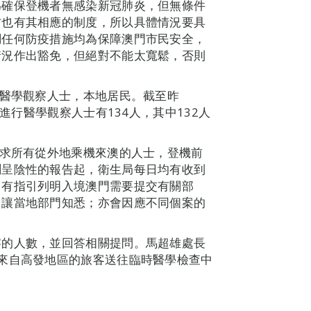
為確保登機者無感染新冠肺炎，但無條件
方也有其相應的制度，所以具體情況要具
調任何防疫措施均為保障澳門市民安全，
情況作出豁免，但絕對不能太寬鬆，否則
受醫學觀察人士，本地居民。截至昨
正進行醫學觀察人士有134人，其中132人
要求所有從外地乘機來澳的人士，登機前
測呈陰性的報告起，衛生局每日均有收到
中有指引列明入境澳門需要提交有關部
，讓當地部門知悉；亦會因應不同個案的
察的人數，並回答相關提問。馬超雄處長
來自高發地區的旅客送往臨時醫學檢查中