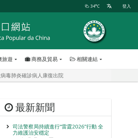
34°C
登入
澳旅遊
商務及貿易
相關連結
狀病毒肺炎確診病人康復出院
最新新聞
司法警察局持續進行“雷霆2026”行動 全
力維護治安穩定