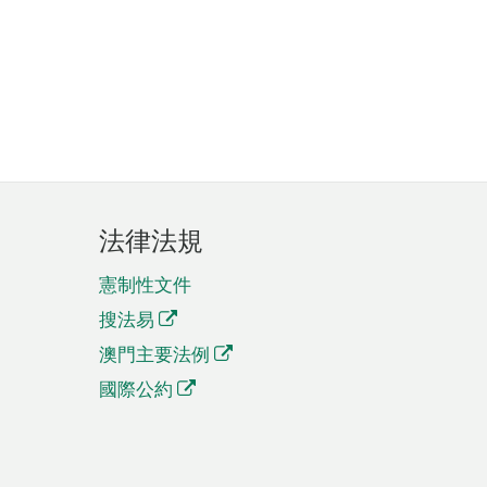
法律法規
憲制性文件
搜法易
澳門主要法例
國際公約