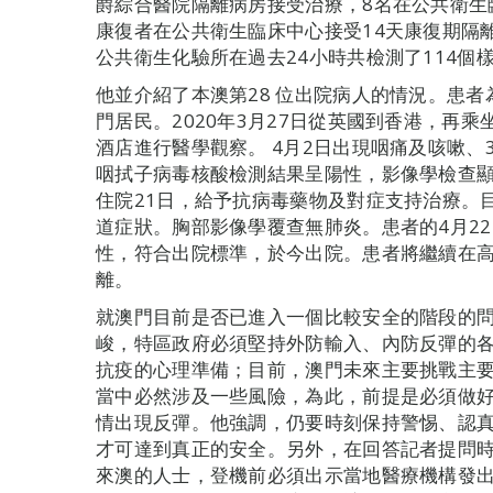
爵綜合醫院隔離病房接受治療，8名在公共衛生
康復者在公共衛生臨床中心接受14天康復期隔
公共衛生化驗所在過去24小時共檢測了114個
他並介紹了本澳第28 位出院病人的情況。患者
門居民。2020年3月27日從英國到香港，再
酒店進行醫學觀察。 4月2日出現咽痛及咳嗽、
咽拭子病毒核酸檢測結果呈陽性，影像學檢查
住院21日，給予抗病毒藥物及對症支持治療。
道症狀。胸部影像學覆查無肺炎。患者的4月22
性，符合出院標準，於今出院。患者將繼續在高
離。
就澳門目前是否已進入一個比較安全的階段的
峻，特區政府必須堅持外防輸入、內防反彈的
抗疫的心理準備；目前，澳門未來主要挑戰主
當中必然涉及一些風險，為此，前提是必須做
情出現反彈。他強調，仍要時刻保持警惕、認
才可達到真正的安全。另外，在回答記者提問
來澳的人士，登機前必須出示當地醫療機構發