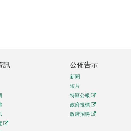
資訊
公佈告示
新聞
短片
期
特區公報
體
政府投標
訊
政府招聘
覽