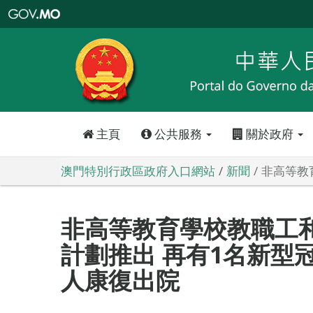
澳
門
特
別
行
政
區
政
府
入
口
網
站
主頁
公共服務
關於政府
澳門特別行政區政府入口網站
新聞
非高等教
非高等教育學校教職工
計劃推出 再有1名新型
人康復出院