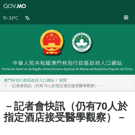
澳
門
特
33°C
別
行
政
區
政
府
入
口
網
站
澳門特別行政區政府入口網站
新聞
－記者會快訊（仍有70人於指定酒店接受醫學觀察）－
－記者會快訊（仍有70人於
指定酒店接受醫學觀察）－