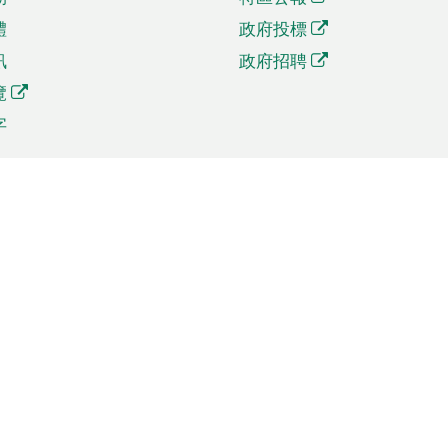
體
政府投標
訊
政府招聘
覽
字
及貿易
相關連結
資
手機應用程式目錄
貿會展
社交媒體目錄
商機和服務
專題網站目錄
訊
RSS訂閱目錄
權
表格下載