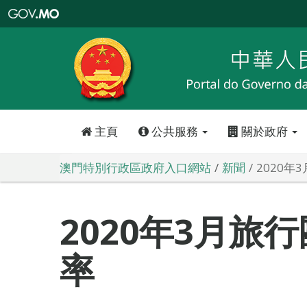
澳
門
特
別
行
政
區
政
府
入
口
網
站
主頁
公共服務
關於政府
澳門特別行政區政府入口網站
新聞
2020
2020年3月旅
率