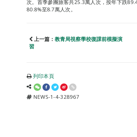
次。首季參團旅客共25.3萬人次，按年下跌89
80.8%至8.7萬人次。
上一篇：
教青局視察學校復課前模擬演
習
列印本頁
NEWS-1-4-328967