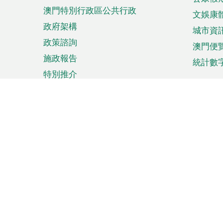
澳門特別行政區公共行政
文娛康
政府架構
城市資
政策諮詢
澳門便
施政報告
統計數
特別推介
來澳旅遊
商務
計劃行程
貿易投
觀光
澳門經
娛樂消閒
中小企
購物
市場資
節日盛事
知識產
網
網
頁