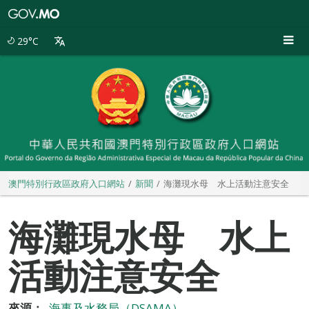
澳
門
特
29°C
別
行
政
區
政
府
入
口
網
站
澳門特別行政區政府入口網站
新聞
海灘現水母 水上活動注意安全
海灘現水母 水上
活動注意安全
來源：
海事及水務局（DSAMA）