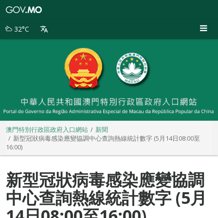
澳
門
特
32°C
別
行
政
區
政
府
入
口
網
站
澳門特別行政區政府入口網站
新聞
新型冠狀病毒感染應變協調中心查詢熱線統計數字 (5月14日08:00至
16:00)
新型冠狀病毒感染應變協調
中心查詢熱線統計數字 (5月
14日08:00至16:00)