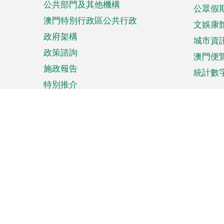
公共部門及其他機構
公眾假
澳門特別行政區公共行政
文娛康
政府架構
城市資
政策諮詢
澳門便
施政報告
統計數
特別推介
來澳旅遊
商務
計劃行程
貿易投
觀光
澳門經
娛樂消閒
中小企
購物
市場資
節日盛事
知識產