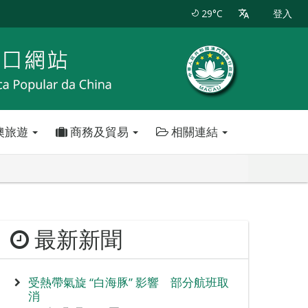
29°C
登入
澳旅遊
商務及貿易
相關連結
最新新聞
受熱帶氣旋 “白海豚” 影響 部分航班取
消