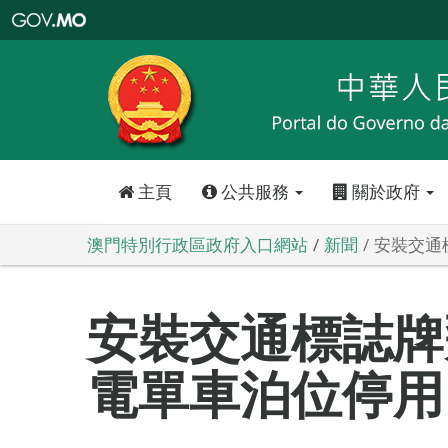
澳
門
特
別
行
政
區
政
府
入
口
網
站
主頁
公共服務
關於政府
澳門特別行政區政府入口網站
新聞
安裝交通
安裝交通標誌牌
電單車泊位停用