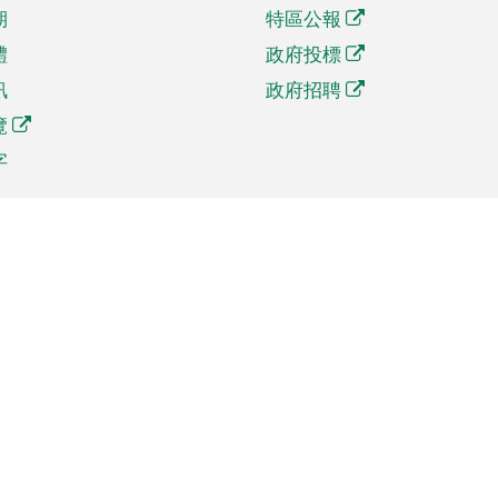
期
特區公報
體
政府投標
訊
政府招聘
覽
字
及貿易
相關連結
資
手機應用程式目錄
貿會展
社交媒體目錄
商機和服務
專題網站目錄
訊
RSS訂閱目錄
權
表格下載