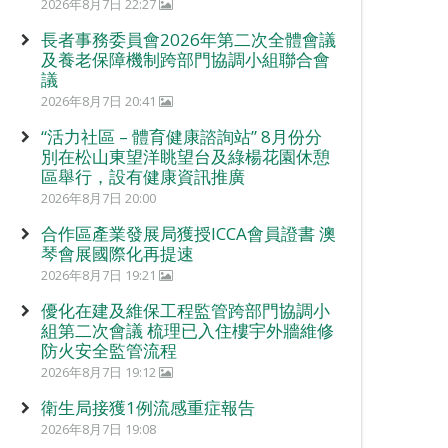
2026年8月7日 22:27
長者事務委員會2026年第二次全體會議
及養老保障機制跨部門協調小組聯合會
議
2026年8月7日 20:41
“活力社區 – 體育健康諮詢站” 8月份分
別在松山東望洋眺望台及綠楊花園休憩
區舉行，設有健康資訊推廣
2026年8月7日 20:00
合作區產業發展局獲授ICCA會員證書 澳
琴會展國際化再提速
2026年8月7日 19:21
優化在建及維保工程監管跨部門協調小
組第二次會議 梳理已入住樓宇外牆維修
防火安全監管流程
2026年8月7日 19:12
衛生局接獲1例流感重症報告
2026年8月7日 19:08