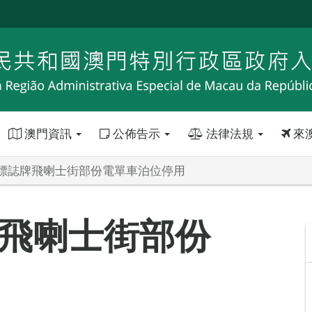
澳門資訊
公佈告示
法律法規
來
標誌牌飛喇士街部份電單車泊位停用
飛喇士街部份