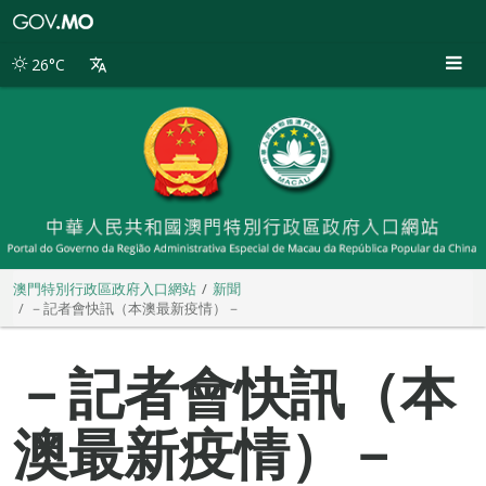
澳
門
特
26°C
別
行
政
區
政
府
入
口
網
站
澳門特別行政區政府入口網站
新聞
－記者會快訊（本澳最新疫情）－
－記者會快訊（本
澳最新疫情）－