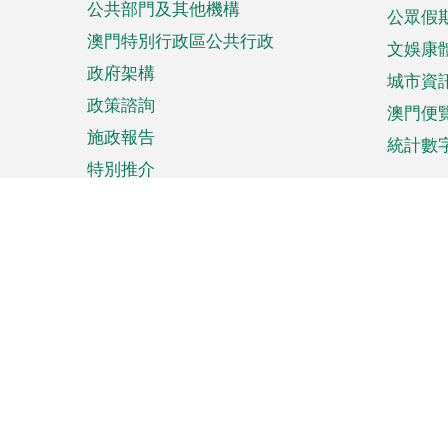
公共部門及其他機構
公眾假
澳門特別行政區公共行政
文娛康
政府架構
城市資
政策諮詢
澳門便
施政報告
統計數
特別推介
來澳旅遊
商務
計劃行程
貿易投
觀光
澳門經
娛樂消閒
中小企
購物
市場資
節日盛事
知識產