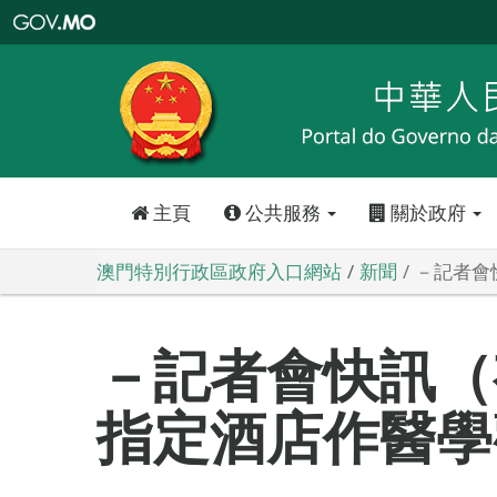
澳
門
特
別
行
政
區
政
府
入
口
網
站
主頁
公共服務
關於政府
澳門特別行政區政府入口網站
新聞
－記者會
－記者會快訊（有
指定酒店作醫學