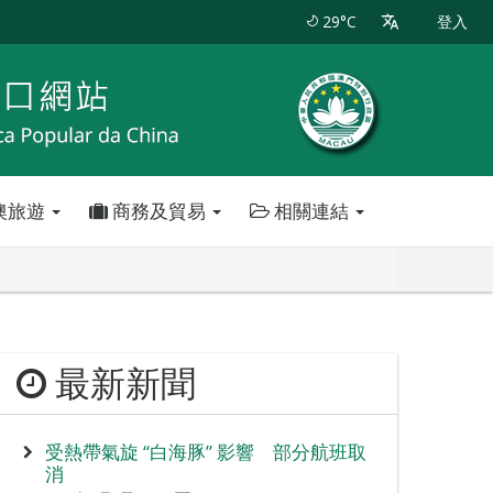
29°C
登入
澳旅遊
商務及貿易
相關連結
最新新聞
受熱帶氣旋 “白海豚” 影響 部分航班取
消