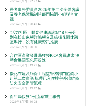
2026年8月7日 22:27
長者事務委員會2026年第二次全體會議
及養老保障機制跨部門協調小組聯合會
議
2026年8月7日 20:41
“活力社區 – 體育健康諮詢站” 8月份分
別在松山東望洋眺望台及綠楊花園休憩
區舉行，設有健康資訊推廣
2026年8月7日 20:00
合作區產業發展局獲授ICCA會員證書 澳
琴會展國際化再提速
2026年8月7日 19:21
優化在建及維保工程監管跨部門協調小
組第二次會議 梳理已入住樓宇外牆維修
防火安全監管流程
2026年8月7日 19:12
衛生局接獲1例流感重症報告
2026年8月7日 19:08