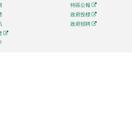
期
特區公報
體
政府投標
訊
政府招聘
覽
字
及貿易
相關連結
資
手機應用程式目錄
貿會展
社交媒體目錄
商機和服務
專題網站目錄
訊
RSS訂閱目錄
權
表格下載