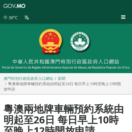
澳
門
特
36°C
別
行
政
區
政
府
入
口
網
站
澳門特別行政區政府入口網站
新聞
粵澳兩地牌車輛預約系統由明起至26日 每日早上10時至晚上12時開
放申請
粵澳兩地牌車輛預約系統由
明起至26日 每日早上10時
至晚上12時開放申請