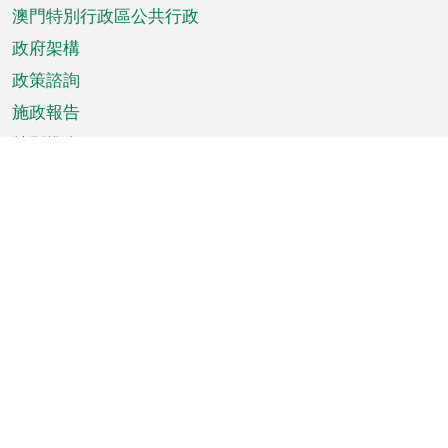
澳門特別行政區公共行政
政府架構
政策諮詢
施政報告
特別推介
澳門資訊
天氣
交通
公眾假期
文娛康體
城市資訊
澳門便覽
統計數字