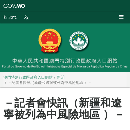
澳
門
特
30°C
別
行
政
區
政
府
入
口
網
站
澳門特別行政區政府入口網站
新聞
－記者會快訊（新疆和遼寧被列為中風險地區 ）－
－記者會快訊（新疆和遼
寧被列為中風險地區 ）－