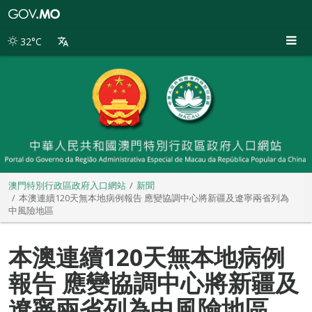
澳
門
特
32°C
別
行
政
區
政
府
入
口
網
站
澳門特別行政區政府入口網站
新聞
本澳連續120天無本地病例報告 應變協調中心將新疆及遼寧兩省列為
中風險地區
本澳連續120天無本地病例
報告 應變協調中心將新疆及
遼寧兩省列為中風險地區