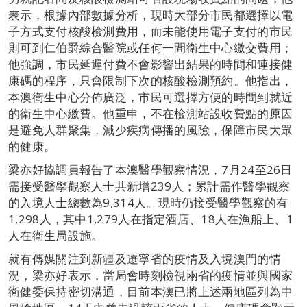
表示，根據內部數據分析，現時大部分市民都選擇以電
子方式支付核酸檢測費用，而未能使用電子支付的市民
則可到仁伯爵綜合醫院或任何一間衛生中心繳交費用；
他強調，市民延遲付費不會影響出結果的時間和連接健
康碼的程序，只會限制下次的核酸檢測預約。他指出，
本澳衛生中心分佈廣泛，市民可選擇方便的時間到就近
的衛生中心繳費。他重申，不在檢測站設收費點的原因
是避免人群聚集，減少疾病傳播的風險，保障市民大眾
的健康。
梁亦好協調員報告了本澳醫學觀察情況，7月24至26日
需接受醫學觀察人士共新增239人；累計需作醫學觀察
的入境人士總數為9,314人。現時仍接受醫學觀察的有
1,298人，其中1,279人在指定酒店、18人在漁船上、1
人在衛生局設施。
就有傳媒關注到新疆及遼寧省的疫情及入境澳門的情
況，梁亦好表示，當局會時刻檢視兩省的疫情並與國家
衛健委保持密切溝通，目前本澳已將上述兩地區列為中