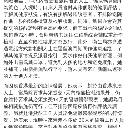
風險地區，14天內曾去過該兩省的人士，健康碼會顯示
為黃色，入境時，口岸人員會對其作個別的健康評估，
了解其健康狀況，有沒有接觸過確診患者，不排除送院
作進一步的醫學檢查及核酸檢測。同時，當局亦會對其
提交的核酸證明有更高的要求，倘其出示的核酸檢測結
果超過72小時，會即時將其送往仁伯爵綜合醫院重新作
檢測，直至有陰性結果才會放行。此外，衛生局亦會透
過電話方式對相關人士在逗留澳門期間作健康追蹤，了
解其健康情況及派發指引，要求作好自我健康管理，例
如外出需佩戴口罩，避免到人多的地方和避免聚集。她
並補充，由新措施執行至今，暫未見有來自新疆或遼寧
的人士進入本澳。
而因應香港最新的疫情發展，她表示，對於由香港來澳
人士，當局除要求其須提交7天內核酸檢測結果外，仍
會維持要求其必須接受14天的隔離醫學觀察，她認為目
前相關措施仍可行，但不排除因應疫情再作評估與調
整。另就赴港貨船工作人員豁免隔離醫學觀察的執行情
況，她表示，現時往來港澳不多於 30人的貨船工作人員
可獲豁免隔離，當局對相關豁免亦有嚴格要求，相關人