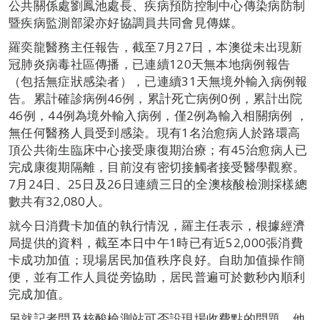
公共關係處劉鳳池處長、疾病預防控制中心傳染病防制
暨疾病監測部梁亦好協調員共同會見傳媒。
羅奕龍醫務主任報告，截至7月27日，本澳從未出現新
冠肺炎病毒社區傳播，已連續120天無本地病例報告
（包括無症狀感染者），已連續31天無境外輸入病例報
告。累計確診病例46例，累計死亡病例0例，累計出院
46例，44例為境外輸入病例，僅2例為輸入相關病例 ，
無任何醫務人員受到感染。現有1名治愈病人於路環高
頂公共衛生臨床中心接受康復期治療；有45治愈病人已
完成康復期隔離，目前沒有密切接觸者接受醫學觀察。
7月24日、25日及26日連續三日的全澳核酸檢測採樣總
數共有32,080人。
就今日消費卡加值的執行情況，羅主任表示，根據經濟
局提供的資料，截至本日中午1時已有近52,000張消費
卡成功加值；現場居民加值秩序良好。自助加值操作簡
便，並有工作人員從旁協助，居民普遍可於數秒內順利
完成加值。
另就記者問及核酸檢測站可否設現場收費點的問題，他