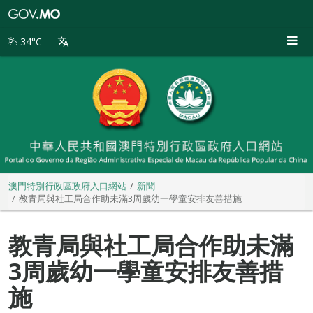
澳
門
特
34°C
別
行
政
區
政
府
入
口
網
站
澳門特別行政區政府入口網站
新聞
教青局與社工局合作助未滿3周歲幼一學童安排友善措施
教青局與社工局合作助未滿
3周歲幼一學童安排友善措
施