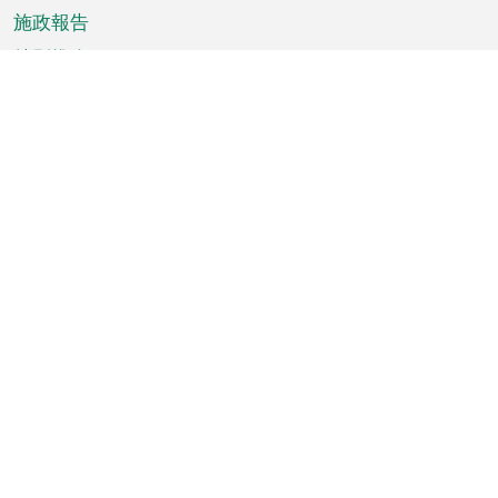
施政報告
特別推介
澳門資訊
天氣
交通
公眾假期
文娛康體
城市資訊
澳門便覽
統計數字
公佈告示
新聞