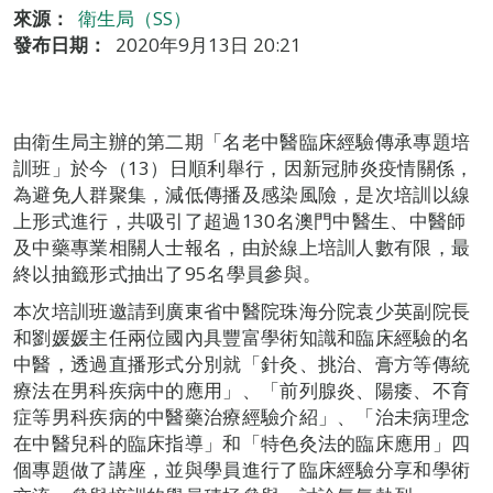
來源：
衛生局（SS）
發布日期：
2020年9月13日 20:21
由衛生局主辦的第二期「名老中醫臨床經驗傳承專題培
訓班」於今（13）日順利舉行，因新冠肺炎疫情關係，
為避免人群聚集，減低傳播及感染風險，是次培訓以線
上形式進行，共吸引了超過130名澳門中醫生、中醫師
及中藥專業相關人士報名，由於線上培訓人數有限，最
終以抽籤形式抽出了95名學員參與。
本次培訓班邀請到廣東省中醫院珠海分院袁少英副院長
和劉媛媛主任兩位國內具豐富學術知識和臨床經驗的名
中醫，透過直播形式分別就「針灸、挑治、膏方等傳統
療法在男科疾病中的應用」、「前列腺炎、陽痿、不育
症等男科疾病的中醫藥治療經驗介紹」、「治未病理念
在中醫兒科的臨床指導」和「特色灸法的臨床應用」四
個專題做了講座，並與學員進行了臨床經驗分享和學術