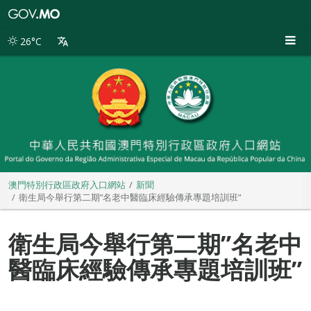
澳
門
特
26°C
別
行
政
區
政
府
入
口
網
站
澳門特別行政區政府入口網站
新聞
衛生局今舉行第二期”名老中醫臨床經驗傳承專題培訓班”
衛生局今舉行第二期”名老中
醫臨床經驗傳承專題培訓班”