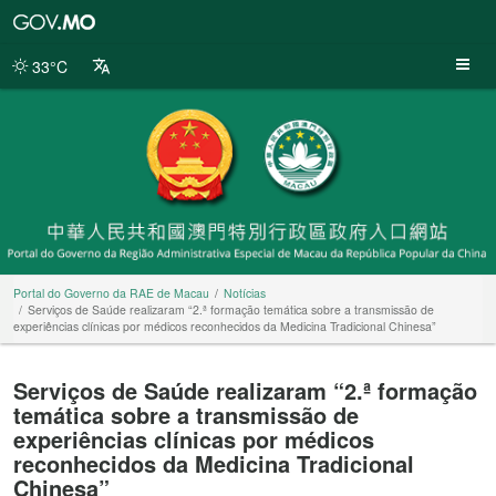
Portal
do
Governo
33°C
da
RAE
de
Macau
Portal do Governo da RAE de Macau
Notícias
Serviços de Saúde realizaram “2.ª formação temática sobre a transmissão de
experiências clínicas por médicos reconhecidos da Medicina Tradicional Chinesa”
Serviços de Saúde realizaram “2.ª formação
temática sobre a transmissão de
experiências clínicas por médicos
reconhecidos da Medicina Tradicional
Chinesa”