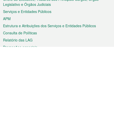
rodapé
Legislativo e Órgãos Judiciais
Serviços e Entidades Públicos
APM
Estrutura e Atribuições dos Serviços e Entidades Públicos
Consulta de Políticas
Relatório das LAG
Promoções especiais
Sobre a RAEM
Tempo
Transporte
Feriados
Cultura e lazer
Informação de Macau
Ficheiro sobre Macau
Estatísticas