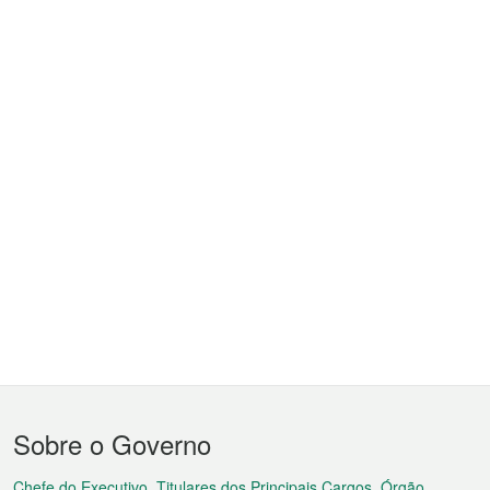
Menu
Sobre o Governo
do
Chefe do Executivo, Titulares dos Principais Cargos, Órgão