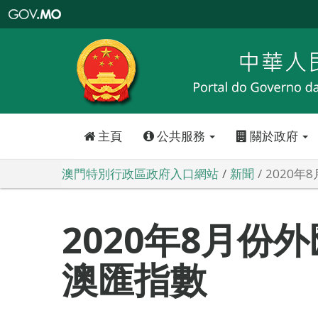
澳
門
特
別
行
政
區
政
府
入
口
網
站
主頁
公共服務
關於政府
澳門特別行政區政府入口網站
新聞
2020
2020年8月份
澳匯指數