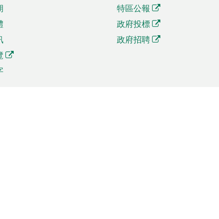
期
特區公報
體
政府投標
訊
政府招聘
覽
字
及貿易
相關連結
資
手機應用程式目錄
貿會展
社交媒體目錄
商機和服務
專題網站目錄
訊
RSS訂閱目錄
權
表格下載