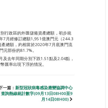
門特別行政區的外匯儲備資產總額，初步統
年7月經修訂總額1,951億澳門元（244.3
資產總額，約相當於2020年7月底澳門流
元部份的81.7%。
月及去年同期分別下跌1.51點及2.04點，
貨幣匯率出現下浮的情況。
下一篇：
新型冠狀病毒感染應變協調中心
查詢熱線統計數字(09月13日08H00至9
月14日08H00)