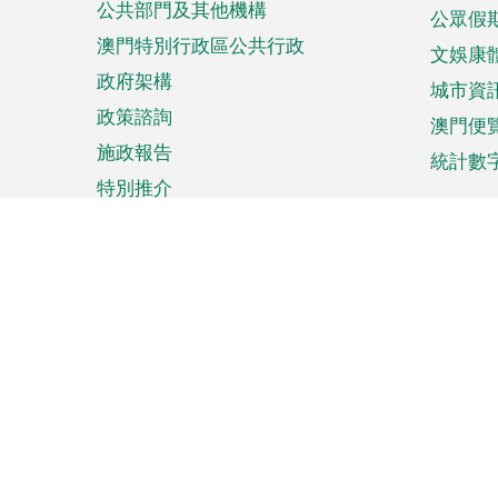
公共部門及其他機構
公眾假
澳門特別行政區公共行政
文娛康
政府架構
城市資
政策諮詢
澳門便
施政報告
統計數
特別推介
來澳旅遊
商務
計劃行程
貿易投
觀光
澳門經
娛樂消閒
中小企
購物
市場資
節日盛事
知識產