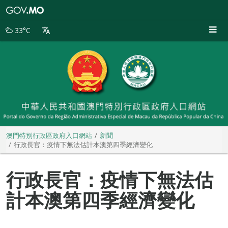
澳
門
特
33°C
別
行
政
區
政
府
入
口
網
站
澳門特別行政區政府入口網站
新聞
行政長官：疫情下無法估計本澳第四季經濟變化
行政長官：疫情下無法估
計本澳第四季經濟變化