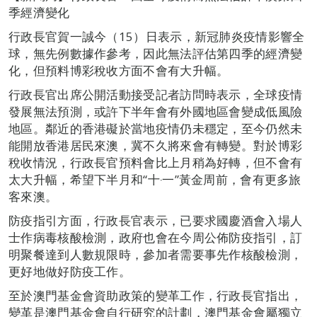
季經濟變化
行政長官賀一誠今（15）日表示，新冠肺炎疫情影響全
球，無先例數據作參考，因此無法評估第四季的經濟變
化，但預料博彩稅收方面不會有大升幅。
行政長官出席公開活動接受記者訪問時表示，全球疫情
發展無法預測，或許下半年會有外國地區會變成低風險
地區。鄰近的香港礙於當地疫情仍未穩定，至今仍然未
能開放香港居民來澳，冀不久將來會有轉變。對於博彩
稅收情況，行政長官預料會比上月稍為好轉，但不會有
太大升幅，希望下半月和“十‧一”黃金周前，會有更多旅
客來澳。
防疫指引方面，行政長官表示，已要求國慶酒會入場人
士作病毒核酸檢測，政府也會在今周公佈防疫指引，訂
明聚餐達到人數規限時，參加者需要事先作核酸檢測，
更好地做好防疫工作。
至於澳門基金會資助政策的變革工作，行政長官指出，
變革是澳門基金會自行研究的計劃，澳門基金會屬獨立