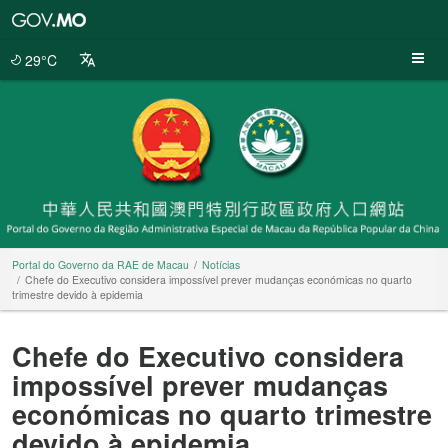
Portal
do
Governo
29°C
da
RAE
de
Macau
Portal do Governo da RAE de Macau
Notícias
Chefe do Executivo considera impossível prever mudanças económicas no quarto
trimestre devido à epidemia
Chefe do Executivo considera
impossível prever mudanças
económicas no quarto trimestre
devido à epidemia