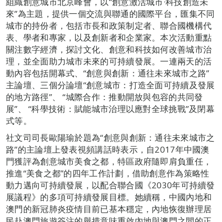
組織創意城市北京峰會，以“創意激活城市·科技創造未
來”為主題，提供一個交流與聯通的國際平台，匯集不同
城市的持份者，包括市長和政策制定者、聯合國機構代
表、學者和專家，以及創新者和企業家。本次活動重點
關注數字經濟，探討文化、創意和科技如何改善城市治
理，並全面助力城市未來的可持續發展。一連兩天的活
動內容包括開幕式、“創意與創新：通往未來城市之路”
主論壇、三個分論壇“創意城市：打造全面可持續及發展
的地方路徑”、 “城際合作：推動開放與包容的共同發
展”、 “科學技術：賦能城市治理以應對全球挑戰”及閉幕
式等。
社文司司長歐陽瑜於題為“創意與創新：通往未來城市之
路”的主論壇上發表視頻講話時表示，自2017年中國澳
門獲評為創意城市美食之都，特區政府隨即肩負重任，
推進“美食之都”的四年工作計劃，借助創意作為策略性
動力邁向可持續發展，以配合聯合國《2030年可持續發
展議程》的多項可持續發展目標。她續稱，中國內地和
澳門的新冠肺炎疫情目前已基本穩定，內地恢復辦理居
民赴澳門旅遊簽注的舉措意味重啟內地與澳門之間的正