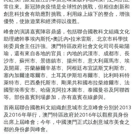
常往來。新冠肺炎疫情是全球性的挑戰，但相信創新和
創意科技會有助應對挑戰，利用線上線下的整合，增強
優勢，使旅遊業和經濟得以復甦。
峰會的演講嘉賓陣容鼎盛，包括聯合國教科文組織文化
助理總幹事埃內斯托•奧託內•拉米雷斯、北京市科學技
術委員會主任許強、澳門特區政府社會文化司司長歐陽
瑜，還有來自各地的官員：內地的武漢市、成都市、長
沙市、蘇州市、景德鎮市、揚州市、意大利羅馬市、埃
及開羅、芬蘭赫爾辛基市、阿根廷布宜諾斯艾利斯市、
塞內加爾達喀爾市、土耳其伊斯坦布爾市、比利時科特
萊特市、巴西桑托斯市、剛果共和國布拉柴維爾市、法
國聖埃蒂安市、哈薩克阿拉木圖市、泰國曼谷及阿聯酋
等。部份嘉賓到場參加，亦有嘉賓在線參與。
首兩屆聯合國教科文組織創意城市北京峰會分別於2013
及2016年舉行，澳門特區政府於2016年以觀察員身份
出席上屆峰會；今年，中國澳門正式以創意城市美食之
都的身份參與峰會。