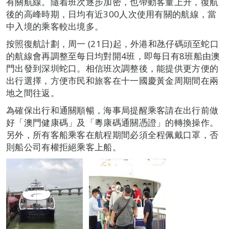
有關航線。隨着班次逐步加密，也帶動客量上升，復航
後的高峰時期，日均有近300人次使用有關的航線，當
中入境的乘客較出境多。
按照復航計劃，周一 (21日)起，外港和氹仔碼頭至蛇口
的航線會再調整至每日均對開4班，即每日有8班船由澳
門出發到深圳蛇口。相信班次調整後，能提供更方便的
出行選擇，方便市民和旅客在十一國慶黃金周期間在兩
地之間往返。
為確保出行和通關順暢，海事局提醒乘客請在出行前做
好「澳門健康碼」及「粵康碼通關憑證」的轉換操作。
另外，所有客船乘客在航程期間必須全程佩戴口罩，否
則船公司有權拒絕乘客上船。