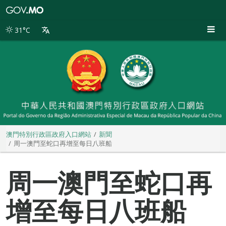
澳
門
特
31°C
別
行
政
區
政
府
入
口
網
站
澳門特別行政區政府入口網站
新聞
周一澳門至蛇口再增至每日八班船
周一澳門至蛇口再
增至每日八班船