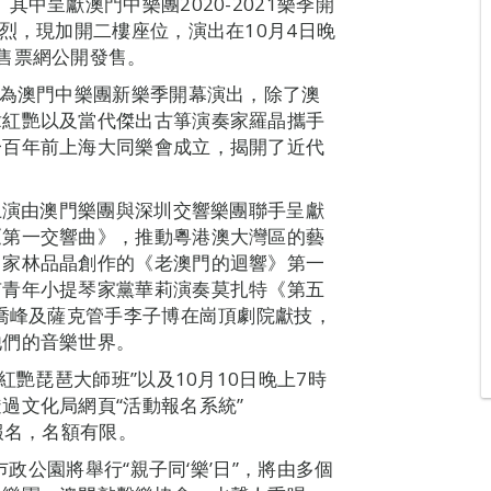
中呈獻澳門中樂團2020-2021樂季開
烈，現加開二樓座位，演出在10月4日晚
售票網公開發售。
亦為澳門中樂團新樂季開幕演出，除了澳
章紅艷以及當代傑出古箏演奏家羅晶攜手
一百年前上海大同樂會成立，揭開了近代
院上演由澳門樂團與深圳交響樂團聯手呈獻
《第一交響曲》，推動粵港澳大灣區的藝
曲家林品晶創作的《老澳門的迴響》第一
有青年小提琴家黨華莉演奏莫扎特《第五
手喬峰及薩克管手李子博在崗頂劇院獻技，
他們的音樂世界。
紅艷琵琶大師班”以及10月10日晚上7時
過文化局網頁“活動報名系統”
行網上報名，名額有限。
巿政公園將舉行“親子同‘樂’日”，將由多個