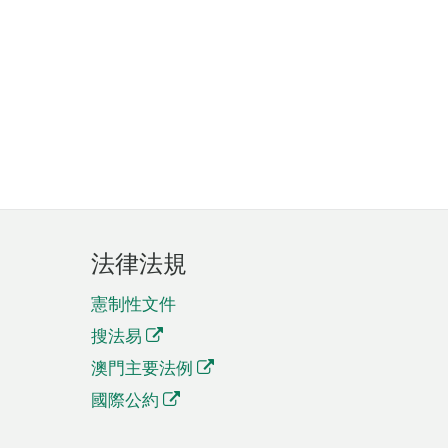
法律法規
憲制性文件
搜法易
澳門主要法例
國際公約