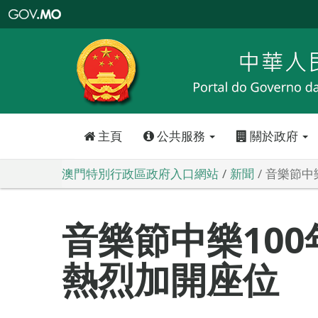
澳
門
特
別
行
政
區
政
府
入
口
網
站
主頁
公共服務
關於政府
澳門特別行政區政府入口網站
新聞
音樂節中
音樂節中樂10
熱烈加開座位