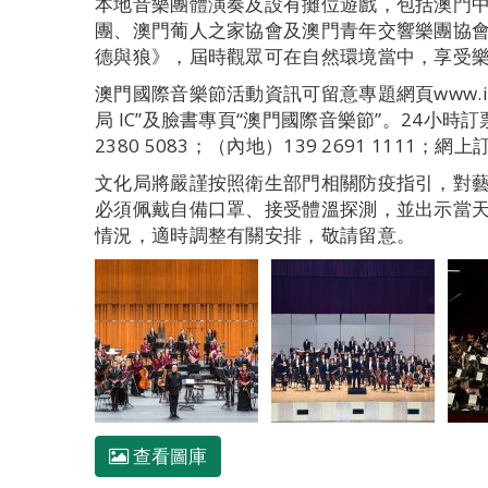
本地音樂團體演奏及設有攤位遊戲，包括澳門
團、澳門葡人之家協會及澳門青年交響樂團協
德與狼》，屆時觀眾可在自然環境當中，享受
澳門國際音樂節活動資訊可留意專題網頁www.icm
局 IC”及臉書專頁“澳門國際音樂節”。24小時訂
2380 5083；（內地）139 2691 1111；網上訂票
文化局將嚴謹按照衛生部門相關防疫指引，對
必須佩戴自備口罩、接受體溫探測，並出示當
情況，適時調整有關安排，敬請留意。
查看圖庫