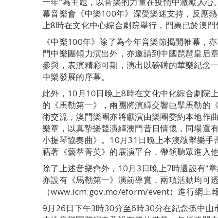
一年”為主題，以音樂的力量在疫情中激勵人心。其
幕音樂會《中樂100年》深受樂迷支持，反應熱
上8時在文化中心綜合劇院舉行，門票已於澳門
《中樂100年》除了為今年音樂節揭開帷幕，
門中樂團傾力演出外，亦邀請到中國琵琶皇后
參與，表演精彩可期，演出以磅礡的華樂紀念
中樂發展的序幕。
此外，10月10日晚上8時在文化中化綜合劇
的《馬勒第一》，兩團將演繹交響巨擘馬勒的
術交流，澳門樂團亦將獻演由樂團委約本地作
樂章，以真摯樂聲演繹澳門昔日情懷，同場還
小提琴協奏曲》。10月31日晚上本澳敲擊樂
藉著《藝萃菁英》的展演平台，帶領聽眾進入
除了上述音樂會外，10月3日晚上7時還設有“章
亦設有《馬勒第一》演前導賞，兩項活動均可透
（www.icm.gov.mo/eform/event）進
9月26日下午3時30分至6時30分在紀念孫中山