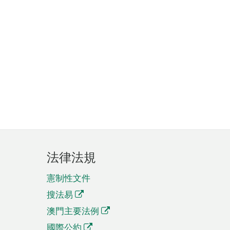
法律法規
憲制性文件
搜法易
澳門主要法例
國際公約