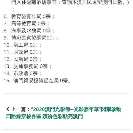
門入住隔離酒店事宜；查詢本澳居民逗留澳門日數。)
；
教育暨青年局 0宗；
高等教育局 0宗；
海事及水務局 0宗；
博彩監察協調局0宗；
勞工局 0宗；
財政局 0宗；
民航局 0宗；
交通事務局 0宗；
市政署 0宗；
澳門貿易投資促進局 0宗。
上一篇：
“2020澳門光影節─光影嘉年華”閃耀啟動
四路線穿梭各區 繽紛色彩點亮澳門