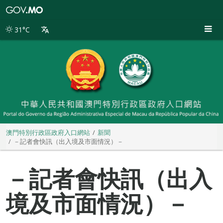
澳
門
特
31°C
別
行
政
區
政
府
入
口
網
站
澳門特別行政區政府入口網站
新聞
－記者會快訊（出入境及市面情況）－
－記者會快訊（出入
境及市面情況）－