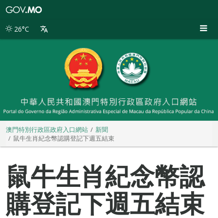
澳
門
特
26°C
別
行
政
區
政
府
入
口
網
站
澳門特別行政區政府入口網站
新聞
鼠牛生肖紀念幣認購登記下週五結束
鼠牛生肖紀念幣認
購登記下週五結束