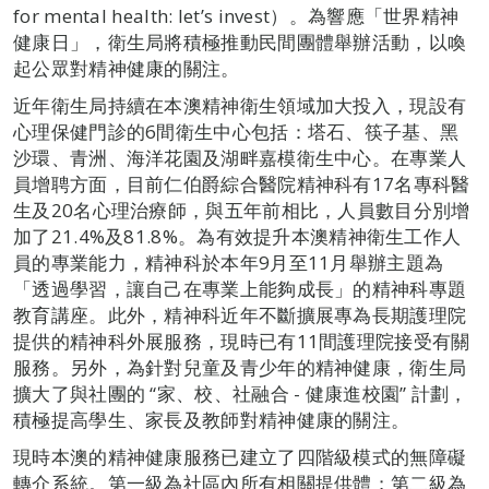
for mental health: let’s invest）。為響應「世界精神
健康日」，衛生局將積極推動民間團體舉辦活動，以喚
起公眾對精神健康的關注。
近年衛生局持續在本澳精神衛生領域加大投入，現設有
心理保健門診的6間衛生中心包括：塔石、筷子基、黑
沙環、青洲、海洋花園及湖畔嘉模衛生中心。在專業人
員增聘方面，目前仁伯爵綜合醫院精神科有17名專科醫
生及20名心理治療師，與五年前相比，人員數目分別增
加了21.4%及81.8%。為有效提升本澳精神衛生工作人
員的專業能力，精神科於本年9月至11月舉辦主題為
「透過學習，讓自己在專業上能夠成長」的精神科專題
教育講座。此外，精神科近年不斷擴展專為長期護理院
提供的精神科外展服務，現時已有11間護理院接受有關
服務。另外，為針對兒童及青少年的精神健康，衛生局
擴大了與社團的 “家、校、社融合 - 健康進校園” 計劃，
積極提高學生、家長及教師對精神健康的關注。
現時本澳的精神健康服務已建立了四階級模式的無障礙
轉介系統。第一級為社區內所有相關提供體；第二級為