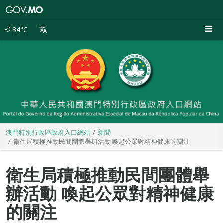
澳
門
特
34°C
別
行
政
區
政
府
入
口
網
站
澳門特別行政區政府入口網站
新聞
衛生局積極推動民間團體舉辦活動 喚起公眾對精神健康的關注
衛生局積極推動民間團體舉
辦活動 喚起公眾對精神健康
的關注