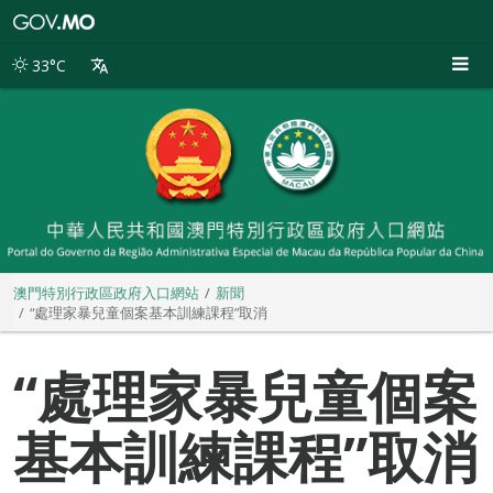
澳
門
特
33°C
別
行
政
區
政
府
入
口
網
站
澳門特別行政區政府入口網站
新聞
“處理家暴兒童個案基本訓練課程”取消
“處理家暴兒童個案
基本訓練課程”取消