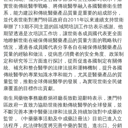
實世衛傳統醫學戰略、將傳統醫學融入各國醫療衛生體
系，能力建設和傳統醫藥產品質量是重要的組成部分，
並代表世衛對澳門特區政府自2011年以來連續支持世衛
舉辦了13期不同主題的區域間培訓工作坊表示感謝。他
期望透過是次培訓工作坊，讓世衛各成員國代表更全面
地瞭解世衛在確保傳統醫藥產品的質量方面的戰略執行
情況，通過各成員國代表分享各自在確保傳統醫藥產品
質量的經驗和做法，從病患/消費者的安全角度、政策制
定和研究等三方面進行探討，從而促進各國制定有關傳
統、補充和整合醫學的法律法規和運轉機制，提升各國
傳統醫學的專業知識水準和能力，尤其是醫藥產品的質
量監管，推動全球傳統醫學的發展，為實現世衛全民健
康覆蓋的目標作出貢獻。
衛生局藥物事務廳蔡炳祥廳長致歡迎辭時表示，澳門特
區政府一直致力協助世衛推動傳統醫學的全球發展，並
不斷完善本澳中醫藥法律和法規及持續加強對中成藥的
監管，《中藥藥事活動及中成藥註冊法》目前已進入立
法程序，此法律制度將完善中藥的製造、進出口、分銷