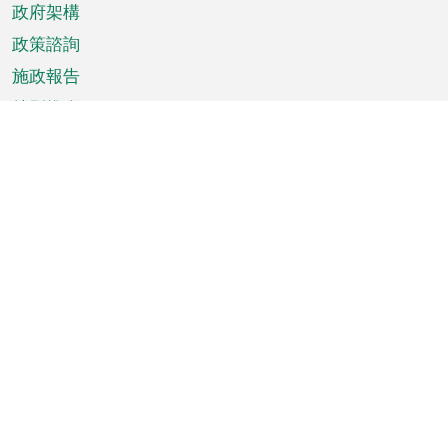
政府架構
政策諮詢
施政報告
特別推介
澳門資訊
天氣
交通
公眾假期
文娛康體
城市資訊
澳門便覽
統計數字
公佈告示