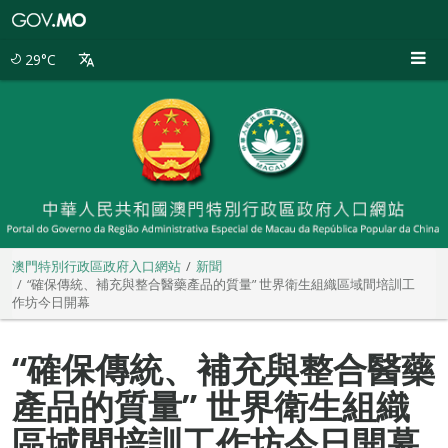
澳
門
特
29°C
別
行
政
區
政
府
入
口
網
站
澳門特別行政區政府入口網站
新聞
“確保傳統、補充與整合醫藥產品的質量” 世界衛生組織區域間培訓工
作坊今日開幕
“確保傳統、補充與整合醫藥
產品的質量” 世界衛生組織
區域間培訓工作坊今日開幕