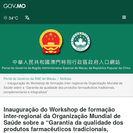
Portal
do
Governo
34°C
da
RAE
de
Macau
Portal do Governo da RAE de Macau
Notícias
Inauguração do Workshop de formação inter-regional da Organização Mundial de
Saúde sobre a “Garantia da qualidade dos produtos farmacêuticos tradicionais,
complementares e integrativos”
Inauguração do Workshop de formação
inter-regional da Organização Mundial de
Saúde sobre a “Garantia da qualidade dos
produtos farmacêuticos tradicionais,