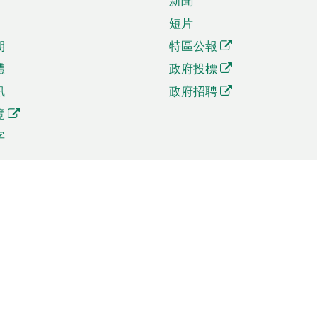
新聞
短片
期
特區公報
體
政府投標
訊
政府招聘
覽
字
及貿易
相關連結
資
手機應用程式目錄
貿會展
社交媒體目錄
商機和服務
專題網站目錄
訊
RSS訂閱目錄
權
表格下載