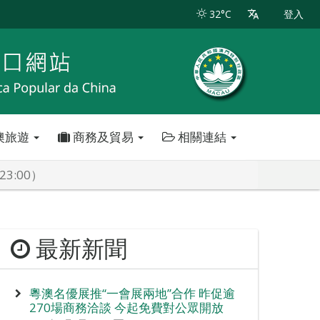
32°C
登入
澳旅遊
商務及貿易
相關連結
3:00）
最新新聞
粵澳名優展推“一會展兩地”合作 昨促逾
270場商務洽談 今起免費對公眾開放