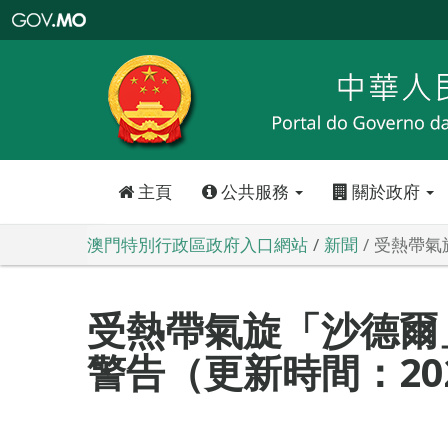
澳
門
特
別
行
政
區
政
府
入
口
網
站
主頁
公共服務
關於政府
澳門特別行政區政府入口網站
新聞
受熱帶氣旋
受熱帶氣旋「沙德爾
警告（更新時間：2020-