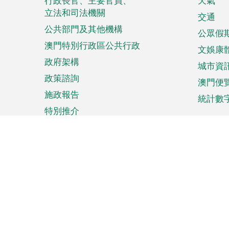
菜
行政長官、主要官員、
天氣
立法和司法機關
單
交通
公共部門及其他機構
公眾假
澳門特別行政區公共行政
文娛康
政府架構
城市資
政策諮詢
澳門便
施政報告
統計數
特別推介
來澳旅遊
商務
計劃行程
貿易投
觀光
澳門經
娛樂消閒
中小企
購物
市場資
節日盛事
知識產