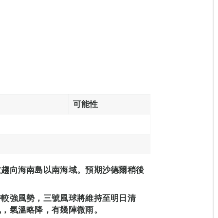
可能性
致趨向海南島以南海域。預期沙德爾稍後
持較強風勢，三號風球將維持至明日清
風，氣溫略降，有幾陣微雨。