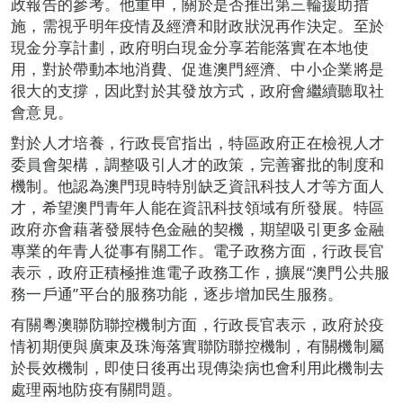
政報告的參考。他重申，關於是否推出第三輪援助措
施，需視乎明年疫情及經濟和財政狀況再作決定。至於
現金分享計劃，政府明白現金分享若能落實在本地使
用，對於帶動本地消費、促進澳門經濟、中小企業將是
很大的支撐，因此對於其發放方式，政府會繼續聽取社
會意見。
對於人才培養，行政長官指出，特區政府正在檢視人才
委員會架構，調整吸引人才的政策，完善審批的制度和
機制。他認為澳門現時特別缺乏資訊科技人才等方面人
才，希望澳門青年人能在資訊科技領域有所發展。特區
政府亦會藉著發展特色金融的契機，期望吸引更多金融
專業的年青人從事有關工作。電子政務方面，行政長官
表示，政府正積極推進電子政務工作，擴展“澳門公共服
務一戶通”平台的服務功能，逐步增加民生服務。
有關粵澳聯防聯控機制方面，行政長官表示，政府於疫
情初期便與廣東及珠海落實聯防聯控機制，有關機制屬
於長效機制，即使日後再出現傳染病也會利用此機制去
處理兩地防疫有關問題。