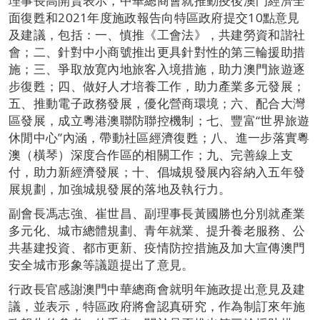
理事長高開賢表示，中華總商會就推動疫後澳門經濟全
面復甦和2021年度施政報告向特區政府提交10點意見
及建議，包括：一、慎推《工會法》，共建勞資和諧社
會；二、針對中小商號推出更具針對性的第三輪援助措
施；三、爭取放寛內地旅客入境措施，助力澳門旅遊逐
步復甦；四、做好人才培養工作，助力產業多元發展；
五、推動電子政務發展，優化營商環境；六、配合大灣
區發展，成立粵港澳聯防聯控機制；七、豐富“世界旅遊
休閒中心”內涵，帶動社區經濟復甦；八、進一步落實粵
澳（橫琴）深度合作區的相關工作；九、完善線上支
付，助力新經濟發展；十、倡城規發展內容納入五年發
展規劃，加強城規發展的落地及執行力。
副會長馮志強、崔世昌、副理事長黃國勝也分別就產業
多元化、城市總體規劃、青年就業、提升養老服務、公
共基建投資、都市更新、疫情防控措施及加大宣傳澳門
安全城市形象等議題提出了意見。
行政長官感謝澳門中華總商會就明年施政提出意見及建
議，並表示，特區政府將會認真研究，作為制訂來年施