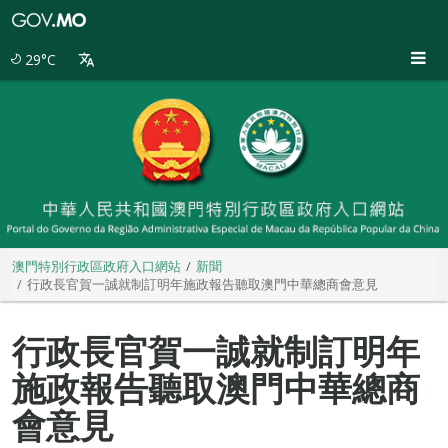
澳
門
特
29°C
別
行
政
區
政
府
入
口
網
站
澳門特別行政區政府入口網站
新聞
行政長官賀一誠就制訂明年施政報告聽取澳門中華總商會意見
行政長官賀一誠就制訂明年
施政報告聽取澳門中華總商
會意見