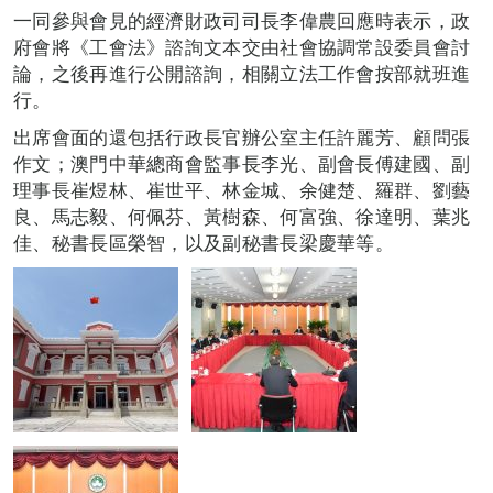
一同參與會見的經濟財政司司長李偉農回應時表示，政
府會將《工會法》諮詢文本交由社會協調常設委員會討
論，之後再進行公開諮詢，相關立法工作會按部就班進
行。
出席會面的還包括行政長官辦公室主任許麗芳、顧問張
作文；澳門中華總商會監事長李光、副會長傅建國、副
理事長崔煜林、崔世平、林金城、余健楚、羅群、劉藝
良、馬志毅、何佩芬、黃樹森、何富強、徐達明、葉兆
佳、秘書長區榮智，以及副秘書長梁慶華等。