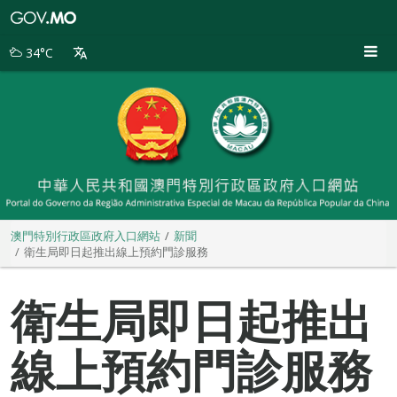
澳
門
特
34°C
別
行
政
區
政
府
入
口
網
站
澳門特別行政區政府入口網站
新聞
衛生局即日起推出線上預約門診服務
衛生局即日起推出
線上預約門診服務