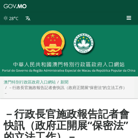
澳
門
特
28°C
別
行
政
區
政
府
入
口
網
站
澳門特別行政區政府入口網站
新聞
－行政長官施政報告記者會快訊（政府正開展“保密法”的立法工作）
－
－行政長官施政報告記者會
快訊（政府正開展“保密法”
的立法工作）－