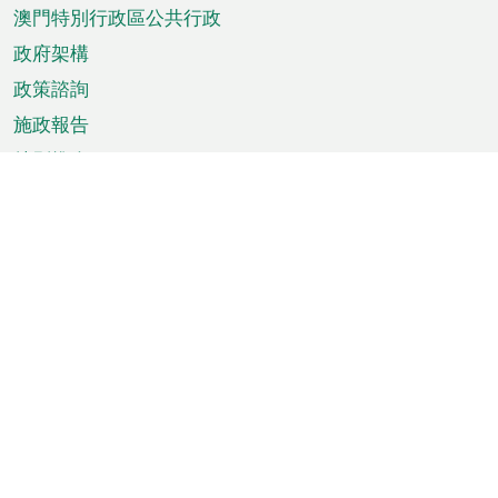
澳門特別行政區公共行政
政府架構
政策諮詢
施政報告
特別推介
澳門資訊
天氣
交通
公眾假期
文娛康體
城市資訊
澳門便覽
統計數字