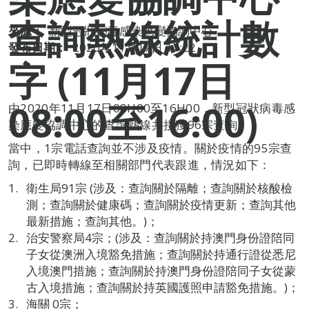
查詢熱線統計數
來源：
新型冠狀病毒感染應變協調中心
發布日期：
2020年11月17日 17:22
字 (11月17日
08:00至16:00)
由2020年11月17日08H00至16H00，新型冠狀病毒感
染應變協調中心的查詢熱線共接獲96宗查詢。
當中，1宗電話查詢並不涉及疫情。關於疫情的95宗查
詢，已即時轉線至相關部門代表跟進，情況如下：
衛生局91宗 (涉及：查詢關於隔離；查詢關於核酸檢
測；查詢關於健康碼；查詢關於疫情更新；查詢其他
最新措施；查詢其他。)；
治安警察局4宗；(涉及：查詢關於持澳門身份證陪同
子女從澳洲入境豁免措施；查詢關於持通行證從悉尼
入境澳門措施；查詢關於持澳門身份證陪同子女從蒙
古入境措施；查詢關於持英國護照申請豁免措施。)；
海關 0宗；