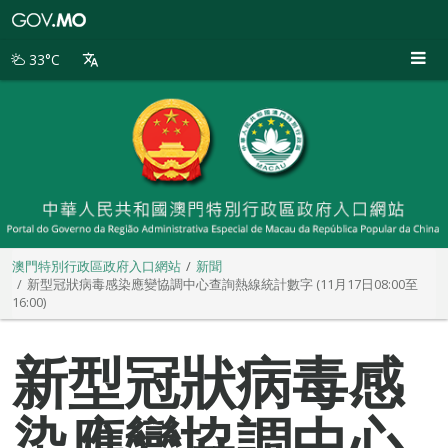
澳
門
特
33°C
別
行
政
區
政
府
入
口
網
站
澳門特別行政區政府入口網站
新聞
新型冠狀病毒感染應變協調中心查詢熱線統計數字 (11月17日08:00至
16:00)
新型冠狀病毒感
染應變協調中心