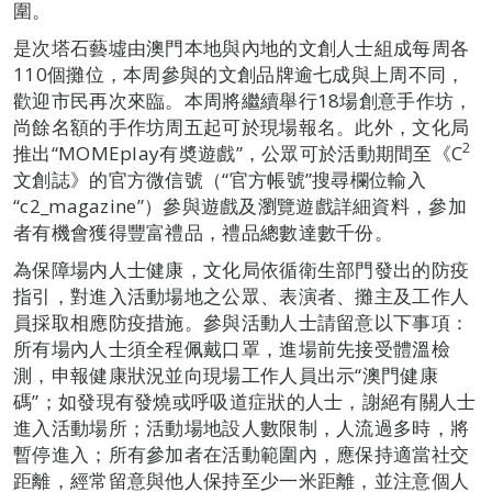
圍。
是次塔石藝墟由澳門本地與內地的文創人士組成每周各
110個攤位，本周參與的文創品牌逾七成與上周不同，
歡迎市民再次來臨。本周將繼續舉行18場創意手作坊，
尚餘名額的手作坊周五起可於現場報名。此外，文化局
2
推出“MOMEplay有奬遊戲”，公眾可於活動期間至《C
文創誌》的官方微信號（“官方帳號”搜尋欄位輸入
“c2_magazine”）參與遊戲及瀏覽遊戲詳細資料，參加
者有機會獲得豐富禮品，禮品總數達數千份。
為保障場内人士健康，文化局依循衛生部門發出的防疫
指引，對進入活動場地之公眾、表演者、攤主及工作人
員採取相應防疫措施。參與活動人士請留意以下事項：
所有場內人士須全程佩戴口罩，進場前先接受體溫檢
測，申報健康狀況並向現場工作人員出示“澳門健康
碼”；如發現有發燒或呼吸道症狀的人士，謝絕有關人士
進入活動場所；活動場地設人數限制，人流過多時，將
暫停進入；所有參加者在活動範圍內，應保持適當社交
距離，經常留意與他人保持至少一米距離，並注意個人