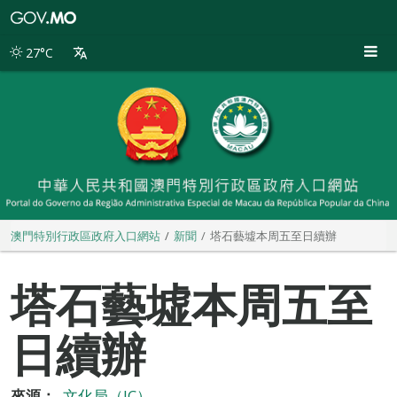
澳
門
特
27°C
別
行
政
區
政
府
入
口
網
站
澳門特別行政區政府入口網站
新聞
塔石藝墟本周五至日續辦
塔石藝墟本周五至
日續辦
來源：
文化局（IC）