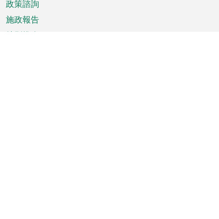
政策諮詢
施政報告
特別推介
澳門資訊
天氣
交通
公眾假期
文娛康體
城市資訊
澳門便覽
統計數字
公佈告示