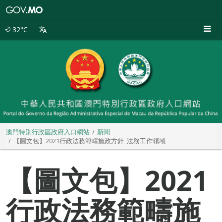
澳
門
特
32°C
別
行
政
區
政
府
入
口
網
站
澳門特別行政區政府入口網站
新聞
【圖文包】2021行政法務範疇施政方針_法務工作領域
【圖文包】2021
行政法務範疇施