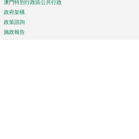
澳門特別行政區公共行政
政府架構
政策諮詢
施政報告
特別推介
澳門資訊
天氣
交通
公眾假期
文娛康體
城市資訊
澳門便覽
統計數字