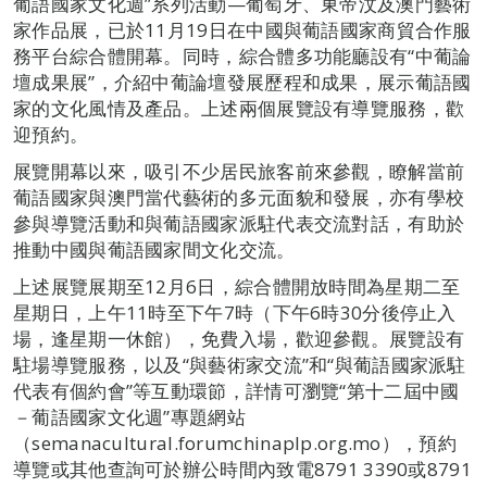
葡語國家文化週”系列活動—葡萄牙、東帝汶及澳門藝術
家作品展，已於11月19日在中國與葡語國家商貿合作服
務平台綜合體開幕。同時，綜合體多功能廳設有“中葡論
壇成果展”，介紹中葡論壇發展歷程和成果，展示葡語國
家的文化風情及產品。上述兩個展覽設有導覽服務，歡
迎預約。
展覽開幕以來，吸引不少居民旅客前來參觀，瞭解當前
葡語國家與澳門當代藝術的多元面貌和發展，亦有學校
參與導覽活動和與葡語國家派駐代表交流對話，有助於
推動中國與葡語國家間文化交流。
上述展覽展期至12月6日，綜合體開放時間為星期二至
星期日，上午11時至下午7時（下午6時30分後停止入
場，逢星期一休館），免費入場，歡迎參觀。展覽設有
駐場導覽服務，以及“與藝術家交流”和“與葡語國家派駐
代表有個約會”等互動環節，詳情可瀏覽“第十二屆中國
－葡語國家文化週”專題網站
（semanacultural.forumchinaplp.org.mo），預約
導覽或其他查詢可於辦公時間內致電8791 3390或8791