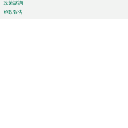
政策諮詢
施政報告
特別推介
澳門資訊
天氣
交通
公眾假期
文娛康體
城市資訊
澳門便覽
統計數字
公佈告示