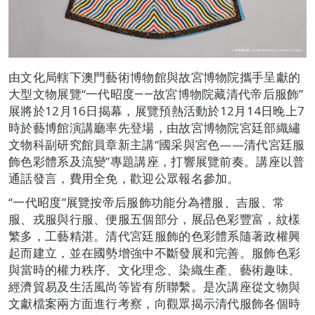
由文化局轄下澳門藝術博物館與故宮博物院攜手呈獻的
大型文物展覽“一代昭度――故宮博物院藏清代帝后服飾”
展將於12月16日揭幕，展覽預熱活動於12月14日晚上7
時於藝博館演講廳率先登場，由故宮博物院宮廷部織繡
文物科副研究館員章新主講“國采與宮色——清代宮廷服
飾色彩體系及流變”專題講座，打響展覽前奏。講座以普
通話發言，費用全免，歡迎公眾報名參加。
“一代昭度”展覽按帝后服飾功能分為禮服、吉服、常
服、戎服與行服、便服五個部分，展品色彩豐富，紋樣
繁多，工藝精湛。清代宮廷服飾的色彩體系隨著政權興
起而建立，並在國勢增強中不斷發展和完善。服飾色彩
與當時的權力秩序、文化理念、染織生產、藝術趣味、
經濟貿易及生活風尚等皆有所聯繫。是次講座從文物與
文獻檔案兩方面進行考察，向觀眾揭示清代服飾各個時