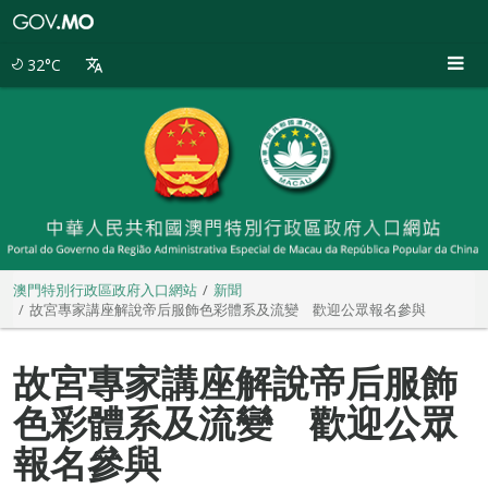
澳
門
特
32°C
別
行
政
區
政
府
入
口
網
站
澳門特別行政區政府入口網站
新聞
故宮專家講座解說帝后服飾色彩體系及流變 歡迎公眾報名參與
故宮專家講座解說帝后服飾
色彩體系及流變 歡迎公眾
報名參與