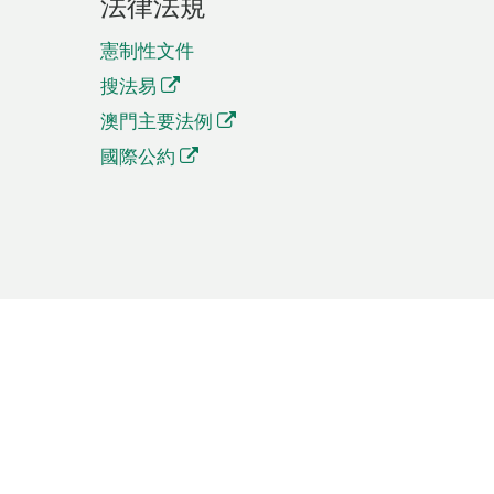
法律法規
憲制性文件
搜法易
澳門主要法例
國際公約