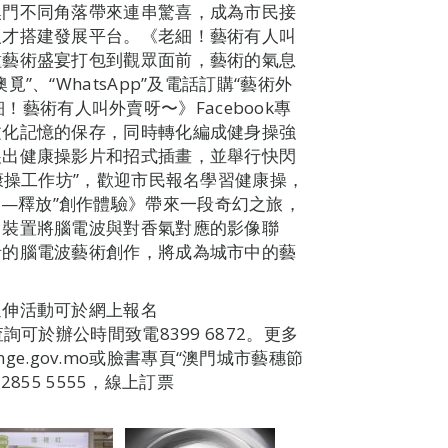
澳門不同角落帶來連串驚喜，成為市民接
人才搭建發展平台。《老細！藝術有人叫
種藝術盛宴打包到觀眾面前，藝術的氣息
、“WhatsApp”及電話訂購“藝術外
老細！藝術有人叫外賣呀〜》Facebook專
文化記憶的保存，同時轉化編成健身操強
展出健康操影片和招式插畫，並舉行快閃
康操工作坊”，歡迎市民報名學習健康操，
se注意—釋放”創作體驗》帶來一段奇幻之旅，
，裝置將腦電波與對香氣對應的影像聯
者的腦電波藝術創作，將成為城市中的藝
延伸活動可於網上報名
報名及查詢可於辦公時間致電8399 6872。更多
inge.gov.mo或臉書專頁“澳門城市藝穗節
票熱線2855 5555，線上訂票