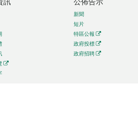
資訊
公佈告示
新聞
短片
期
特區公報
體
政府投標
訊
政府招聘
覽
字
及貿易
相關連結
資
手機應用程式目錄
貿會展
社交媒體目錄
商機和服務
專題網站目錄