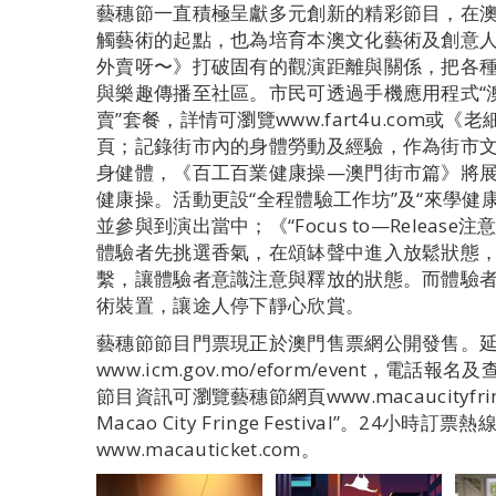
藝穗節一直積極呈獻多元創新的精彩節目，在
觸藝術的起點，也為培育本澳文化藝術及創意
外賣呀〜》打破固有的觀演距離與關係，把各
與樂趣傳播至社區。市民可透過手機應用程式“澳覓”
賣”套餐，詳情可瀏覽www.fart4u.com或《
頁；記錄街市內的身體勞動及經驗，作為街市
身健體，《百工百業健康操—澳門街市篇》將
健康操。活動更設“全程體驗工作坊”及“來學健
並參與到演出當中；《“Focus to—Relea
體驗者先挑選香氣，在頌缽聲中進入放鬆狀態
繫，讓體驗者意識注意與釋放的狀態。而體驗
術裝置，讓途人停下靜心欣賞。
藝穗節節目門票現正於澳門售票網公開發售。
www.icm.gov.mo/eform/event，電話
節目資訊可瀏覽藝穗節網頁www.macaucityfr
Macao City Fringe Festival”。24小時訂
www.macauticket.com。