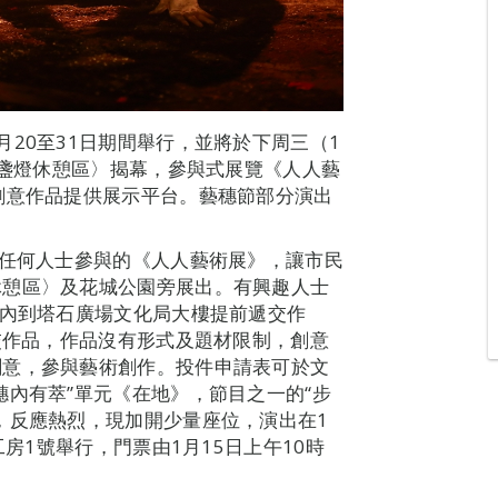
20至31日期間舉行，並將於下周三（1
三盞燈休憩區〉揭幕，參與式展覽《人人藝
創意作品提供展示平台。藝穗節部分演出
迎任何人士參與的《人人藝術展》，讓市民
休憩區〉及花城公園旁展出。有興趣人士
間內到塔石廣場文化局大樓提前遞交作
遞交作品，作品沒有形式及題材限制，創意
創意，參與藝術創作。投件申請表可於文
穗內有萃”單元《在地》，節目之一的“步
，反應熱烈，現加開少量座位，演出在1
工房1號舉行，門票由1月15日上午10時