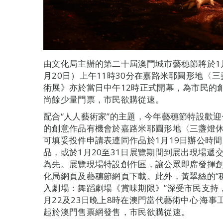
由文化局主辦的第二十屆澳門城市藝穗節將於1月
月20日）上午11時30分在嘉路米耶圓形地〈
術展》亦於當日中午12時正式開幕，為市民的
尚餘少量門票，市民欲購從速。
配合“人人藝術家”的主題，今年藝穗節特設歡
的創意作品有機會於嘉路米耶圓形地〈三盞燈
可填妥投件申請表連同作品於1月19日辦公時
品，或於1月20至31日展覽期間到展出現場
為先。展覽現場特設創作區，讓公眾即席發揮
化局網頁及藝穗節網頁下載。此外，黃翠絲的“
入劇場：舞蹈劇場《賞味期限》”深受市民支持
月22及23日晚上8時在澳門當代藝術中心‧海事
起於澳門售票網發售，市民欲購從速。