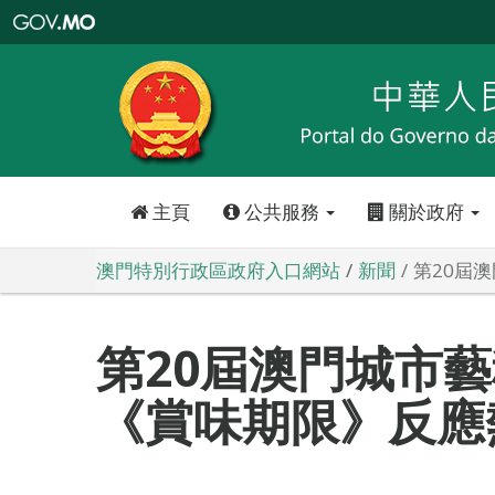
澳
門
特
別
行
政
區
政
府
入
口
網
站
主頁
公共服務
關於政府
澳門特別行政區政府入口網站
新聞
第20屆
第20屆澳門城市
《賞味期限》反應