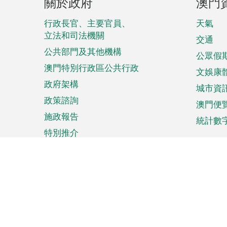
關於政府
澳門
腳
菜
行政長官、主要官員、
天氣
立法和司法機關
單
交通
公共部門及其他機構
公眾假
澳門特別行政區公共行政
文娛康
政府架構
城市資
政策諮詢
澳門便
施政報告
統計數
特別推介
來澳旅遊
商務
計劃行程
貿易投
觀光
澳門經
娛樂消閒
中小企