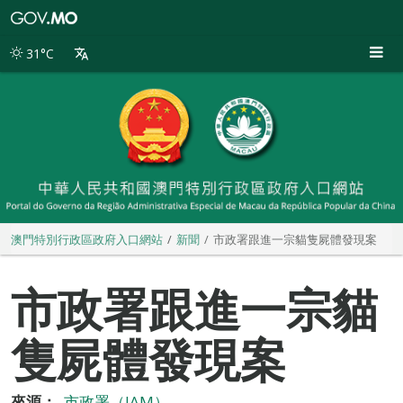
澳
門
特
31°C
別
行
政
區
政
府
入
口
網
站
澳門特別行政區政府入口網站
新聞
市政署跟進一宗貓隻屍體發現案
市政署跟進一宗貓
隻屍體發現案
來源：
市政署（IAM）