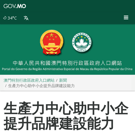
澳
門
特
34°C
別
行
政
區
政
府
入
口
網
站
澳門特別行政區政府入口網站
新聞
生產力中心助中小企提升品牌建設能力
生產力中心助中小企
提升品牌建設能力