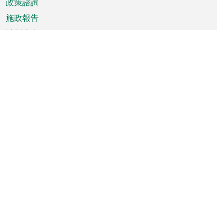
政策諮詢
施政報告
特別推介
澳門資訊
天氣
交通
公眾假期
文娛康體
城市資訊
澳門便覽
統計數字
公佈告示