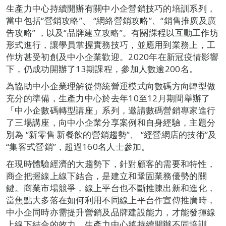
生產力中心持續開辦有關中小企營銷技巧的培訓系列，
當中包括“營銷攻略”、 “網絡營銷攻略”、“銷售推廣及廣
告攻略” ，以及“品牌建立攻略”。有關課程以互動工作坊
形式進行，讓學員掌握實務技巧，並應用到業務上，工
作坊甚受初創及中小企業歡迎。2020年在新冠疫情影響
下，仍成功開辦了13期課程，參加人數逾200名。
為協助中小企業理解從傳統營運模式向數碼方向轉型做
充分的準備，生產力中心於去年10至12月期間舉辦了
「中小企數碼轉型講座」系列，邀請數碼營銷專家進行
了三場講座，向中小企業分享案例和自身經驗，主題分
別為 “新零售‧新餐飲的營銷趨勢”、 “經營網店的技術”及
“集客式營銷”，超過160名人士參加。
在現時體驗經濟的大趨勢下，針對顧客的需要和特性，
商企把握線上線下結合，是建立和鞏固業務優勢的關
鍵。商業市場競爭，線上平台也不斷推陳出新和進化，
當焦點大多落在如何利用不同線上平台作宣傳推廣時，
中小企同時亦需提升營銷及品牌建設能力，才能發揮線
上線下結合的效力。生產力中心將持續開辦不同培訓，