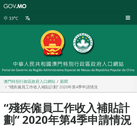
澳
門
特
33°C
別
行
政
區
政
府
入
口
網
站
澳門特別行政區政府入口網站
新聞
“殘疾僱員工作收入補貼計劃” 2020年第4季申請情況
“殘疾僱員工作收入補貼計
劃” 2020年第4季申請情況