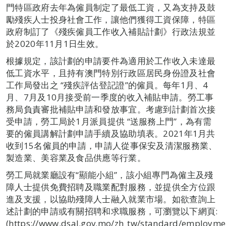
門特區政府去年為僱員制定了最低工資，又為支持及鼓
勵殘疾人士投身社會工作，讓他們獲得工資保障，特區
政府制訂了《殘疾僱員工作收入補貼計劃》行政法規並
於2020年11月1日生效。
根據規定，該計劃的申請要件為適用於工作收入未達最
低工資水平，且持有澳門特別行政區居民身份證及社會
工作局發出之 “殘疾評估登記證”的僱員。每年1月、4
月、7月及10月接受前一季度的收入補貼申請。勞工事
務局負責審批補貼申請和發放事宜。考慮到計劃首次接
受申請，勞工局於1月派員提供 “送服務上門”，為有需
要的僱員講解計劃申請手續及協助填表。2021年1月共
收到15名僱員的申請，申請人從事保安及清潔服務業、
製造業、美容業及食品供應等行業。
勞工局就業廳設有“顯能小組”，該小組專門為僱主及殘
障人士提供免費招聘及職業配對服務，並提供全方位跟
進及支援，以協助殘障人士融入就業市場。如欲查詢上
述計劃的申請或有關招聘和求職服務，可瀏覽以下網頁:
(https://www.dsal.gov.mo/zh_tw/standard/employment