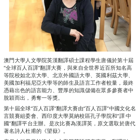
澳門大學人文學院英漢翻譯碩士課程學生唐儀於第十屆
“全球百人百譯”翻譯大賽，與來自全世界近百所知名高
等院校如北京大學、北京外國語大學、英國利茲大學、
美國加利福尼亞大學等的師生及語言工作者較量，最終
憑藉出色的語言能力、豐厚的知識儲備在眾多參賽者中
脫穎而出，勇奪一等獎。
第十屆全球“百人百譯”翻譯大賽由“百人百譯”中國文化名
言競賽組委會、西印度大學莫納校區孔子學院和“譯·中
國”翻譯平台主辦。是次比賽為漢譯英，原文選取於唐代
著名詩人杜甫的《望嶽》。