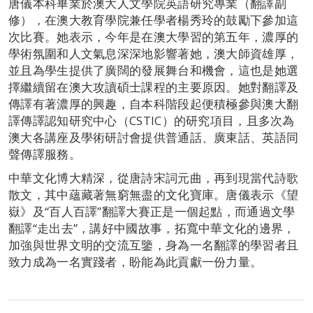
唐儀本科畢業於澳大人文學院英語研究專業（翻譯副
修），在澳大教育學院兼任學者楊秀玲的鼓勵下參加這
次比賽。她表示，今年是在澳大學習的第五年，濃厚的
學術氛圍和人文氣息深深地影響著她，澳大師資雄厚，
並且為學生提供了廣闊的發展舞台和機會，這也是她選
擇繼續留在澳大攻讀碩士課程的主要原因。她對翻譯及
傳譯有著濃厚的興趣，自本科階段起便積極參與澳大翻
譯傳譯認知研究中心（CSTIC）的研究項目，且多次為
澳大各講座及學術研討會提供普通話、廣東話、英語同
聲傳譯服務。
中華文化博大精深，從唐詩宋詞元曲，再到現當代詩歌
散文，其中蘊藏著無窮無盡的文化寶庫。唐儀表示《望
嶽》及“百人百譯”翻譯大賽正是一個起點，而通過文學
翻譯“走出去”，講好中國故事，拓寬中華文化的邊界，
加強與世界文明的交流互鑒，身為一名翻譯的學習者且
致力成為一名實踐者，盼能為此貢獻一份力量。