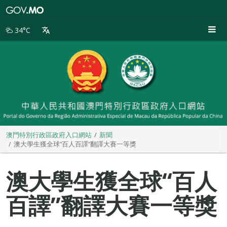
澳
門
特
34°C
別
行
政
區
政
府
入
口
網
站
澳門特別行政區政府入口網站
新聞
澳大學生獲全球“百人百譯”翻譯大賽一等獎
澳大學生獲全球“百人
百譯”翻譯大賽一等獎