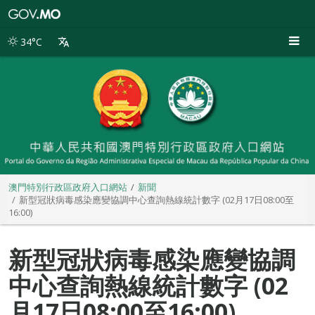
澳
門
特
34°C
別
行
政
區
政
府
入
口
網
站
澳門特別行政區政府入口網站
新聞
新型冠狀病毒感染應變協調中心查詢熱線統計數字 (02月17日08:00至
16:00)
新型冠狀病毒感染應變協調
中心查詢熱線統計數字 (02
月17日08:00至16:00)