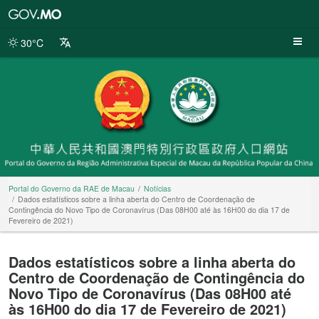
Portal
do
Governo
30°C
da
RAE
de
Macau
Portal do Governo da RAE de Macau
Notícias
Dados estatísticos sobre a linha aberta do Centro de Coordenação de
Contingência do Novo Tipo de Coronavírus (Das 08H00 até às 16H00 do dia 17 de
Fevereiro de 2021)
Dados estatísticos sobre a linha aberta do
Centro de Coordenação de Contingência do
Novo Tipo de Coronavírus (Das 08H00 até
às 16H00 do dia 17 de Fevereiro de 2021)