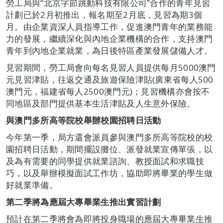
勞工局與“北京字節跳動科技有限公司”合作的青年見習
計劃已於2月初推出，報名期至2月底，見習為期3個
月。由企業資深人員指導工作，促進澳門青年的業務能
力的發展，繼續深化與內地企業機構的合作，支持澳門
青年到內地企業就業，為日後特區產業發展儲備人才。
見習期間，勞工局會向每名見習人員提供每月5000澳門
元見習津貼，往返交通及旅遊保險津貼(廣東省每人500
澳門元，福建省每人2500澳門元)；見習機構亦會按不
同地區及部門提供基本生活津貼及人生意外保險。
與澳門多所高等院校舉辦校園招聘日活動
今年第一季，局方還會派員參與澳門多所高等院校的校
園招聘日活動，期間擺設攤位、派發就業宣傳單張，以
及為有需要的同學提供就業諮詢、教授面試和求職技
巧，以及舉辦模擬面試工作坊，協助即將畢業的學生做
好就業準備。
第二季將為應屆大專畢業生推出實習計劃
預計在第二季將會為即將投身職場的應屆大專畢業生推