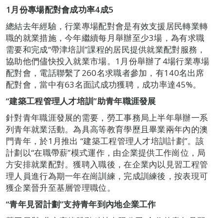
1
月份專場配對會成功率
4
成
5
總結去年經驗，行業專場配對會是有效支援居民轉業轉
職的就業措施，今年繼續每月舉辦至少3場，為有求職
需要和完成“帶津培訓”課程的居民提供就業配對服務，
協助他們儘快投入就業市場。1月份舉辦了4場行業專場
配對會，電話聯繫了260名求職者參加，有140名出席
配對會，當中有63名面試成功獲聘，成功率達45%。
“
建築工程管理人才培訓
”
助青年職涯發展
針對青年職涯發展的需要，勞工事務局上半年舉辦一系
列青年就業活動。為具高等教育學歷且畢業兩年內的澳
門青年，於1月推出 “建築工程管理人才培訓計劃”。該
計劃以“在職帶薪”模式運作，由企業提供工作崗位，局
方安排就業配對。獲聘入職後，在企業內以見習工程管
理人員進行為期一年在崗訓練，完成訓練後，按表現可
獲企業晉升至基層管理職位。
“
青年見習計劃
”
支持
青年
到內地企業工作