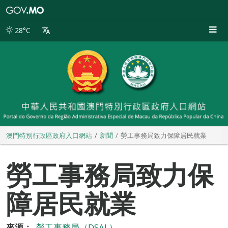
澳
門
特
28°C
別
行
政
區
政
府
入
口
網
站
澳門特別行政區政府入口網站
新聞
勞工事務局致力保障居民就業
勞工事務局致力保
障居民就業
來源：
勞工事務局（DSAL）